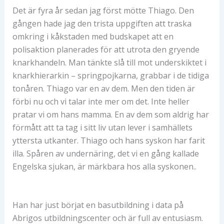
Det är fyra år sedan jag först mötte Thiago. Den
gången hade jag den trista uppgiften att traska
omkring i kåkstaden med budskapet att en
polisaktion planerades för att utrota den gryende
knarkhandeln. Man tänkte slå till mot underskiktet i
knarkhierarkin – springpojkarna, grabbar i de tidiga
tonåren. Thiago var en av dem. Men den tiden är
förbi nu och vi talar inte mer om det. Inte heller
pratar vi om hans mamma. En av dem som aldrig har
förmått att ta tag i sitt liv utan lever i samhällets
yttersta utkanter. Thiago och hans syskon har farit
illa. Spåren av undernäring, det vi en gång kallade
Engelska sjukan, är märkbara hos alla syskonen..
Han har just börjat en basutbildning i data på
Abrigos utbildningscenter och är full av entusiasm.