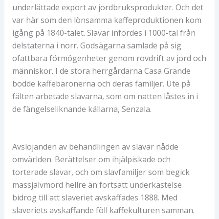
underlättade export av jordbruksprodukter. Och det
var här som den lönsamma kaffeproduktionen kom
igång på 1840-talet. Slavar infördes i 1000-tal från
delstaterna i norr. Godsägarna samlade på sig
ofattbara förmögenheter genom rovdrift av jord och
människor. I de stora herrgårdarna Casa Grande
bodde kaffebaronerna och deras familjer. Ute på
fälten arbetade slavarna, som om natten låstes in i
de fängelseliknande källarna, Senzala.
Avslöjanden av behandlingen av slavar nådde
omvärlden. Berättelser om ihjälpiskade och
torterade slavar, och om slavfamiljer som begick
massjälvmord hellre än fortsatt underkastelse
bidrog till att slaveriet avskaffades 1888. Med
slaveriets avskaffande föll kaffekulturen samman.