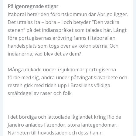
På igenregnade stigar
Itaboraí heter den förortskommun där Abrigo ligger.
Det uttalas Ita – bora – i och betyder ”Den vackra
stenen” på det indianspråket som talades här. Långt
före portugisernas erövring fanns i Itaboraí en
handelsplats som togs över av kolonisterna. Och
indianerna, vad blev det av dem?
Många dukade under i sjukdomar portugiserna
förde med sig, andra under påtvingat slavarbete och
resten gick med tiden upp i Brasiliens väldiga
smältdegel av raser och folk.
I det bördiga och lättodlade låglandet kring Rio de
Janeiro anlades Fazendor, stora lantegendomar.
Närheten till huvudstaden och dess hamn