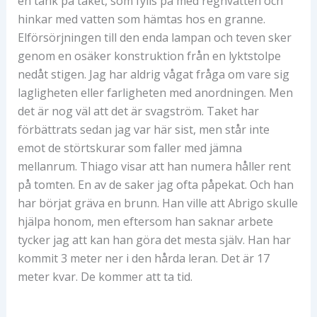
en tank på taket, som fylls på med regnvatten och
hinkar med vatten som hämtas hos en granne.
Elförsörjningen till den enda lampan och teven sker
genom en osäker konstruktion från en lyktstolpe
nedåt stigen. Jag har aldrig vågat fråga om vare sig
lagligheten eller farligheten med anordningen. Men
det är nog väl att det är svagström. Taket har
förbättrats sedan jag var här sist, men står inte
emot de störtskurar som faller med jämna
mellanrum. Thiago visar att han numera håller rent
på tomten. En av de saker jag ofta påpekat. Och han
har börjat gräva en brunn. Han ville att Abrigo skulle
hjälpa honom, men eftersom han saknar arbete
tycker jag att kan han göra det mesta själv. Han har
kommit 3 meter ner i den hårda leran. Det är 17
meter kvar. De kommer att ta tid.