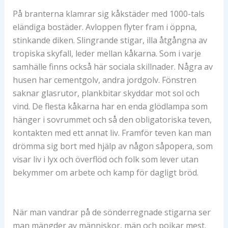
På branterna klamrar sig kåkstäder med 1000-tals
eländiga bostäder. Avloppen flyter fram i öppna,
stinkande diken. Slingrande stigar, illa åtgångna av
tropiska skyfall, leder mellan kåkarna. Som i varje
samhälle finns också här sociala skillnader. Några av
husen har cementgolv, andra jordgolv. Fönstren
saknar glasrutor, plankbitar skyddar mot sol och
vind. De flesta kåkarna har en enda glödlampa som
hänger i sovrummet och så den obligatoriska teven,
kontakten med ett annat liv. Framför teven kan man
drömma sig bort med hjälp av någon såpopera, som
visar liv i lyx och överflöd och folk som lever utan
bekymmer om arbete och kamp för dagligt bröd.
När man vandrar på de sönderregnade stigarna ser
man mängder av människor, män och pojkar mest.