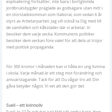
exploatering fortsätter, inte bara i bortglömda
jordbruksbygder präglade av godsägare utan mitt i
en storstadskommun som Itaboraí, som sedan 6 år
styrs av Arbetarpartiet. Jag vill också ta Dig med till
de samhällen och kåkstäder där vi arbetar. Vi
besöker dem varje vecka. Kommunens politiker
besöker dem veckan före valet för att dela ut tröjor
med politisk propaganda.
För 300 kronor i månaden kan vi hålla en ung kvinna
i skola. Varje månad är ett steg mot förändring och
ansvarstagande. Tack för att Du vågar tro att Din
gåva betyder något. Vi vet att den gör det.
Sueli – ett kvinnoliv
Sueli är 22 år och har just fött sitt andra barn. Hon