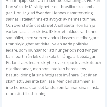
Vi har hjälpt Sueli att få identitetshandlingar. Nu kan
hon söka de få rättigheter det brasilianska samhället
ger. Hon är glad över det. Hennes namnteckning
saknas. Istället finns ett avtryck av hennes tumme.
Och överst står det skrivet Analfabeta. Hon kan ju
varken läsa eller skriva. ID-kortet inkluderar henne i
samhället, men som en andra klassens medborgare
utan skyldighet att delta i valen av de politiska
ledare, som blundar för att hunger och nöd tvingar
barn bort från lek och skola till långa arbetsdagar.
Ett land vars ledare skryter över exportöverskott och
oljerikedomar, men som inte kan bereda ens
basutbildning åt sina fattigaste invånare. Det är en
skam att Sueli inte kan läsa. Men den skammen är
inte hennes, utan det lands, som lämnar sina minsta
utan rätt till utbildning.