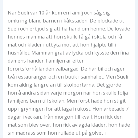
När Sueli var 10 år kom en familj och såg sig
omkring bland barnen i kåkstaden. De plockade ut
Sueli och erbjöd sig att ha hand om henne. De lovade
hennes mamma att hon skulle få gå i skola och få
mat och kläder i utbyta mot att hon hjälpte till i
hushållet. Mamman grät av lycka och kysste den fina
damens händer. Familjen är efter
förortsförhållanden välbärgad. De har bil och äger
två restauranger och en butik i samhället. Men Sueli
kom aldrig längre än till skolportarna. Det gjorde
hon å andra sidan varje morgon när hon skulle följa
familjens barn till skolan. Men först hade hon stigit
upp i gryningen för att laga frukost. Hon arbetade 7
dagar i veckan, från morgon till kväll. Hon fick den
mat som blev över, hon fick avlagda kläder, hon hade
sin madrass som hon rullade ut på golvet i