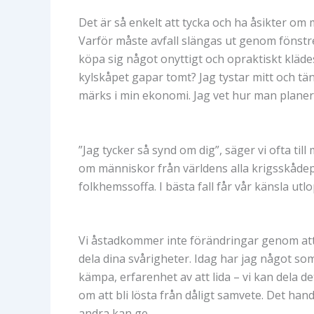
Det är så enkelt att tycka och ha åsikter om m
Varför måste avfall slängas ut genom fönstr
köpa sig något onyttigt och opraktiskt kläde
kylskåpet gapar tomt? Jag tystar mitt och tä
märks i min ekonomi. Jag vet hur man planera
”Jag tycker så synd om dig”, säger vi ofta ti
om människor från världens alla krigsskådepl
folkhemssoffa. I bästa fall får vår känsla ut
Vi åstadkommer inte förändringar genom att ”
dela dina svårigheter. Idag har jag något som
kämpa, erfarenhet av att lida – vi kan dela 
om att bli lösta från dåligt samvete. Det han
andra kan ge.