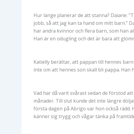
Hur länge planerar de att stanna? Daiane: ”Till 
jobb, så att jag kan ta hand om mitt barn.” 
har andra kvinnor och flera barn, som han a
Han är en odugling och det är bara att glöm
Katielly berättar, att pappan till hennes ba
inte om att hennes son skall bli pappa. Han h
Vad har då varit svårast sedan de förstod att
månader. Till slut kunde det inte längre dölja
första dagen på Abrigo var hon också rädd. H
känner sig trygg och vågar tänka på framtid