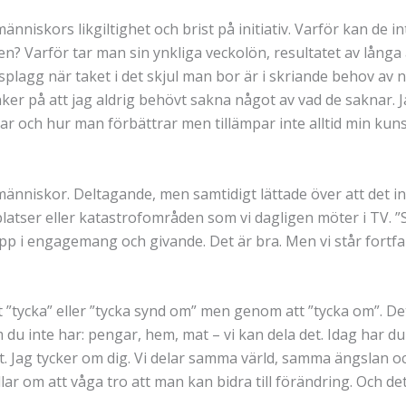
änniskors likgiltighet och brist på initiativ. Varför kan de 
en? Varför tar man sin ynkliga veckolön, resultatet av lån
splagg när taket i det skjul man bor är i skriande behov av 
nker på att jag aldrig behövt sakna något av vad de saknar. 
r och hur man förbättrar men tillämpar inte alltid min kun
ll människor. Deltagande, men samtidigt lättade över att det i
atser eller katastrofområden som vi dagligen möter i TV. ”Så
lopp i engagemang och givande. Det är bra. Men vi står fortf
tycka” eller ”tycka synd om” men genom att ”tycka om”. Det 
 du inte har: pengar, hem, mat – vi kan dela det. Idag har du
det. Jag tycker om dig. Vi delar samma värld, samma ängslan 
dlar om att våga tro att man kan bidra till förändring. Och d