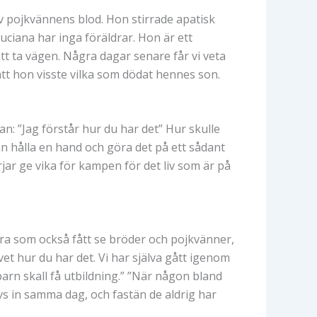
v pojkvännens blod. Hon stirrade apatisk
uciana har inga föräldrar. Hon är ett
t ta vägen. Några dagar senare får vi veta
tt hon visste vilka som dödat hennes son.
: ”Jag förstår hur du har det” Hur skulle
 hålla en hand och göra det på ett sådant
jar ge vika för kampen för det liv som är på
dra som också fått se bröder och pojkvänner,
vet hur du har det. Vi har själva gått igenom
 barn skall få utbildning.” ”När någon bland
evs in samma dag, och fastän de aldrig har