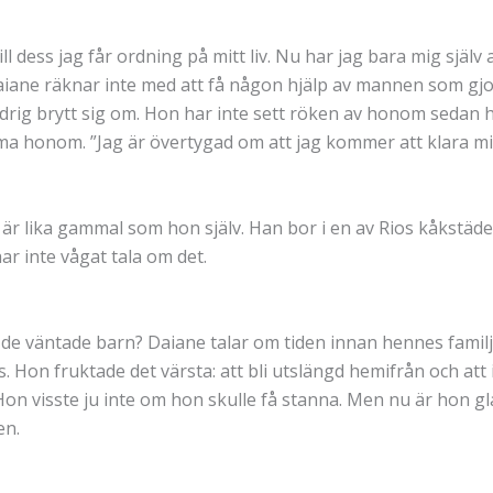
dess jag får ordning på mitt liv. Nu har jag bara mig själv att 
Daiane räknar inte med att få någon hjälp av mannen som gjo
ldrig brytt sig om. Hon har inte sett röken av honom sedan 
ma honom. ”Jag är övertygad om att jag kommer att klara m
rn är lika gammal som hon själv. Han bor i en av Rios kåks
ar inte vågat tala om det.
 de väntade barn? Daiane talar om tiden innan hennes familj f
s. Hon fruktade det värsta: att bli utslängd hemifrån och att
on visste ju inte om hon skulle få stanna. Men nu är hon gl
en.