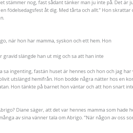
 det stämmer nog, fast sådant tänker man ju inte på. Det är j
a en födelsedagsfest åt dig. Med tårta och allt.” Hon skrattar
n.
rigo, när hon har mamma, syskon och ett hem. Hon
var gravid slängde han ut mig och sa att han inte
a ingenting, fastän huset är hennes och hon och jag har va
livit utslängd hemifrån. Hon bodde några nätter hos en kom
an. Hon tänkte på barnet hon väntar och att hon snart inte b
st Abrigo? Diane säger, att det var hennes mamma som hade 
rt många av sina vänner tala om Abrigo. ”När någon av oss so