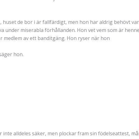
g, huset de bor i är fallfärdigt, men hon har aldrig behövt 
leva under miserabla förhållanden. Hon vet vem som är he
är medlem av ett banditgäng. Hon ryser när hon
säger hon.
 inte alldeles säker, men plockar fram sin födelseattest, mån