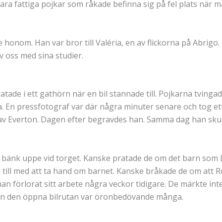
bara fattiga pojkar som råkade befinna sig på fel plats när
honom. Han var bror till Valéria, en av flickorna på Abrigo.
v oss med sina studier.
tade i ett gathörn när en bil stannade till. Pojkarna tving
. En pressfotograf var där några minuter senare och tog ett
av Everton. Dagen efter begravdes han. Samma dag han skulle
n bänk uppe vid torget. Kanske pratade de om det barn som L
 till med att ta hand om barnet. Kanske bråkade de om att Ro
n förlorat sitt arbete några veckor tidigare. De märkte inte
rån den öppna bilrutan var öronbedövande många.