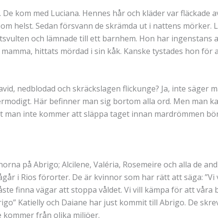
o. De kom med Luciana. Hennes hår och kläder var fläckade a
som helst. Sedan försvann de skrämda ut i nattens mörker. L
svulten och lämnade till ett barnhem. Hon har ingenstans at
amma, hittats mördad i sin kåk. Kanske tystades hon för a
d, nedblodad och skräckslagen flickunge? Ja, inte säger man
rmodigt. Här befinner man sig bortom alla ord. Men man kan
r att man inte kommer att släppa taget innan mardrömmen bör
orna på Abrigo; Alcilene, Valéria, Rosemeire och alla de an
år i Rios förorter. De är kvinnor som har rätt att säga: ”Vi 
åste finna vägar att stoppa våldet. Vi vill kämpa för att våra
rigo” Katielly och Daiane har just kommit till Abrigo. De skr
e kommer från olika miljöer.