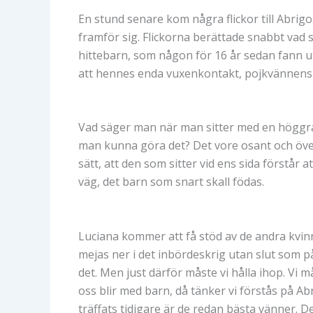
En stund senare kom några flickor till Abrig
framför sig. Flickorna berättade snabbt vad 
hittebarn, som någon för 16 år sedan fann ut
att hennes enda vuxenkontakt, pojkvännens m
Vad säger man när man sitter med en höggravi
man kunna göra det? Det vore osant och öve
sätt, att den som sitter vid ens sida förstå
väg, det barn som snart skall födas.
Luciana kommer att få stöd av de andra kvinn
mejas ner i det inbördeskrig utan slut som påg
det. Men just därför måste vi hålla ihop. Vi m
oss blir med barn, då tänker vi förstås på Ab
träffats tidigare är de redan bästa vänner. D