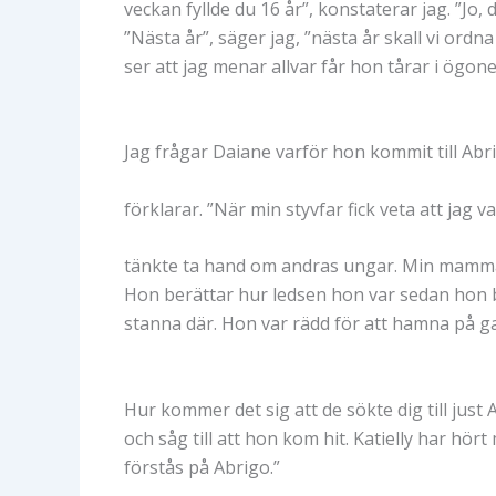
veckan fyllde du 16 år”, konstaterar jag. ”Jo,
”Nästa år”, säger jag, ”nästa år skall vi ordn
ser att jag menar allvar får hon tårar i ögone
Jag frågar Daiane varför hon kommit till Ab
förklarar. ”När min styvfar fick veta att jag 
tänkte ta hand om andras ungar. Min mamma s
Hon berättar hur ledsen hon var sedan hon b
stanna där. Hon var rädd för att hamna på gat
Hur kommer det sig att de sökte dig till ju
och såg till att hon kom hit. Katielly har hö
förstås på Abrigo.”