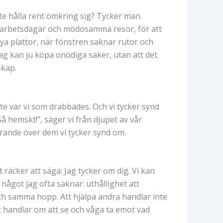
inte hålla rent omkring sig? Tycker man.
ga arbetsdagar och mödosamma resor, för att
nya plattor, när fönstren saknar rutor och
Jag kan ju köpa onödiga saker, utan att det
skap.
nte var vi som drabbades. Och vi tycker synd
 hemskt!”, säger vi från djupet av vår
arande över dem vi tycker synd om.
räcker att säga: Jag tycker om dig. Vi kan
 något jag ofta saknar: uthållighet att
och samma hopp. Att hjälpa andra handlar inte
et handlar om att se och våga ta emot vad