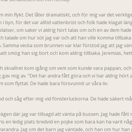
 min flykt. Det låter dramatiskt, och för mig var det verklig
 i byn, för det var alltid vattenbrist och folk hade klagat 
platser, om saker vi aldrig hört talas om och en av dem had
h talade om hur söt jag var och att han ville komma tillbak
an. Samma vecka som brunnen var klar förstod jag att jag vä
 natt smög han sig bort och kom aldrig tillbaka. Jeremias, het
 och skvallret kom igång om vem som kunde vara pappan, och 
g gav mig av. ”Det har andra fått göra och vi har aldrig hört 
som flyttat. De hade bara försvunnit ur våra liv.
stod och såg efter mig vid fönsterluckorna. De hade säkert
ägen där jag var tillsagd att vänta på bussen. Jag hade fått m
n ledig plats bredvid en pojke som bara kan ha varit några å
 varandra. Jag om det barn jag väntade, och han om hur han