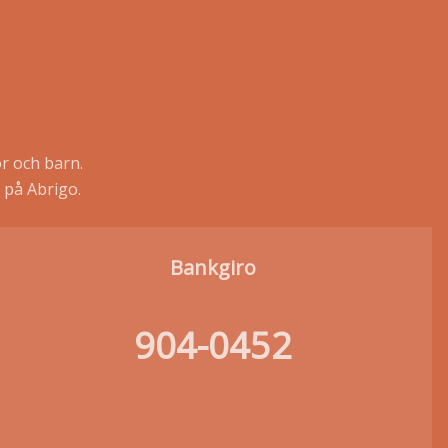
r och barn.
 på Abrigo.
Bankgiro
904-0452