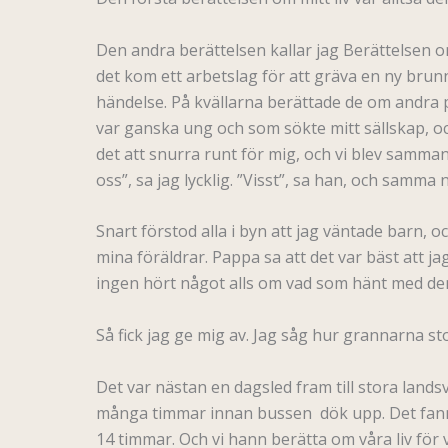
Den andra berättelsen kallar jag Berättelsen om
det kom ett arbetslag för att gräva en ny brunn
händelse. På kvällarna berättade de om andra 
var ganska ung och som sökte mitt sällskap, oc
det att snurra runt för mig, och vi blev samm
oss”, sa jag lycklig. ”Visst”, sa han, och samma
Snart förstod alla i byn att jag väntade barn,
mina föräldrar. Pappa sa att det var bäst att ja
ingen hört något alls om vad som hänt med dem 
Så fick jag ge mig av. Jag såg hur grannarna 
Det var nästan en dagsled fram till stora landsv
många timmar innan bussen dök upp. Det fanns e
14 timmar. Och vi hann berätta om våra liv för