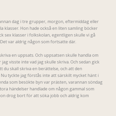
annan dag i tre grupper, morgon, eftermiddag eller
la klasser. Hon hade också en liten samling böcker
ck sex klasser i folkskolan, egentligen skulle vi gå
. Det var aldrig någon som fortsatte där.
le skriva en uppsats. Och uppsatsen skulle handla om
 jag visste inte vad jag skulle skriva. Och sedan gick
t du skall skriva en berättelse, och att den
. Nu tyckte jag förstås inte att särskilt mycket hänt i
 De enda som besökte byn var prästen, varannan söndag
ts stora händelser handlade om någon gammal som
on drog bort för att söka jobb och aldrig kom