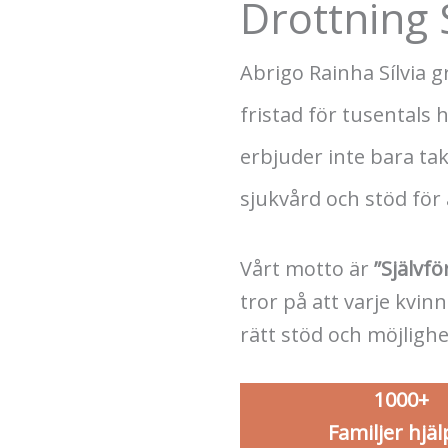
Drottning
Abrigo Rainha Sílvia 
fristad för tusentals 
erbjuder inte bara ta
sjukvård och stöd för 
Vårt motto är
”Självfö
tror på att varje kvinn
rätt stöd och möjlighe
1000+
Familjer hjäl