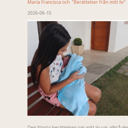
Maria Francisca och ”Berättelser från mitt liv”
2026-06-15
Den första berättelsen om mitt liv var alltså 