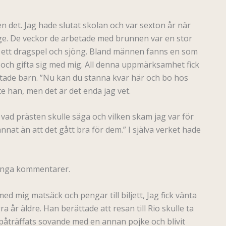
en det. Jag hade slutat skolan och var sexton år när
länge. De veckor de arbetade med brunnen var en stor
e ett dragspel och sjöng. Bland männen fanns en som
a och gifta sig med mig. All denna uppmärksamhet fick
ntade barn. ”Nu kan du stanna kvar här och bo hos
te han, men det är det enda jag vet.
vad prästen skulle säga och vilken skam jag var för
annat än att det gått bra för dem.” I själva verket hade
 många kommentarer.
ed mig matsäck och pengar till biljett, Jag fick vänta
r äldre. Han berättade att resan till Rio skulle ta
 påträffats sovande med en annan pojke och blivit