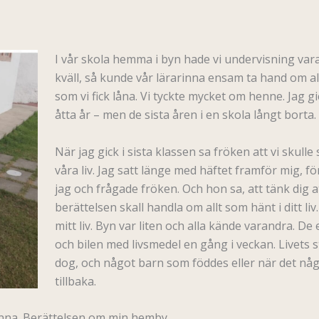
I vår skola hemma i byn hade vi undervisning var
kväll, så kunde vår lärarinna ensam ta hand om al
som vi fick låna. Vi tyckte mycket om henne. Jag gi
åtta år – men de sista åren i en skola långt borta
När jag gick i sista klassen sa fröken att vi skul
våra liv. Jag satt länge med häftet framför mig, för
jag och frågade fröken. Och hon sa, att tänk dig at
berättelsen skall handla om allt som hänt i ditt liv
mitt liv. Byn var liten och alla kände varandra.
och bilen med livsmedel en gång i veckan. Live
dog, och något barn som föddes eller när det någ
tillbaka.
denna. Berättelsen om min hemby.