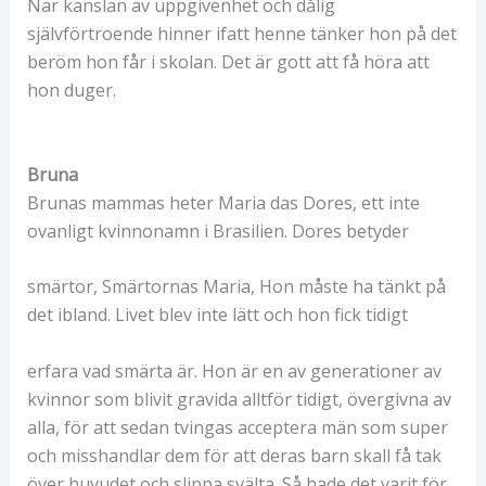
När känslan av uppgivenhet och dålig
självförtroende hinner ifatt henne tänker hon på det
beröm hon får i skolan. Det är gott att få höra att
hon duger.
Bruna
Brunas mammas heter Maria das Dores, ett inte
ovanligt kvinnonamn i Brasilien. Dores betyder
smärtor, Smärtornas Maria, Hon måste ha tänkt på
det ibland. Livet blev inte lätt och hon fick tidigt
erfara vad smärta är. Hon är en av generationer av
kvinnor som blivit gravida alltför tidigt, övergivna av
alla, för att sedan tvingas acceptera män som super
och misshandlar dem för att deras barn skall få tak
över huvudet och slippa svälta. Så hade det varit för