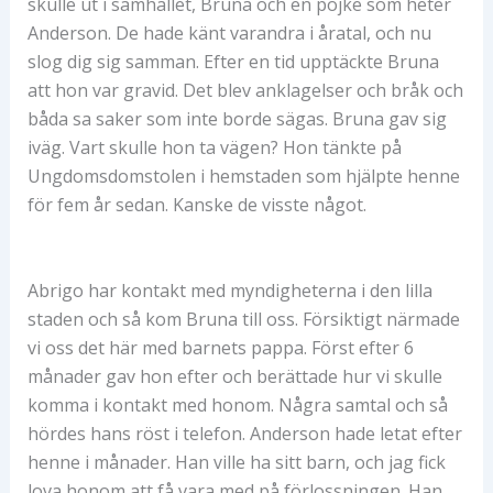
skulle ut i samhället, Bruna och en pojke som heter
Anderson. De hade känt varandra i åratal, och nu
slog dig sig samman. Efter en tid upptäckte Bruna
att hon var gravid. Det blev anklagelser och bråk och
båda sa saker som inte borde sägas. Bruna gav sig
iväg. Vart skulle hon ta vägen? Hon tänkte på
Ungdomsdomstolen i hemstaden som hjälpte henne
för fem år sedan. Kanske de visste något.
Abrigo har kontakt med myndigheterna i den lilla
staden och så kom Bruna till oss. Försiktigt närmade
vi oss det här med barnets pappa. Först efter 6
månader gav hon efter och berättade hur vi skulle
komma i kontakt med honom. Några samtal och så
hördes hans röst i telefon. Anderson hade letat efter
henne i månader. Han ville ha sitt barn, och jag fick
lova honom att få vara med på förlossningen. Han