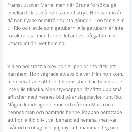
främst ut över Maria, men när Bruna försökte gå
emellan fick också hon ta emot stryk. Hon var nio år
då hon flydde hemifrån första gången. Hon tog sig in
till Rio och levde som gatubarn. Alla gatubarn är inte
föräldralösa, men för en del är livet på gatan mer
uthärdligt än livet hemma.
Vid en polisrazzia blev hon gripen och förd till ett
barnhem. Hon vägrade att avslöja varifrån hon kom,
men berättade att hon blev misshandlad hemma och
inte ville tillbaka. Men styvpappan lät sätta upp små
affischer med hennes bild på anslagstavlor runt Rio.
Någon kände igen henne och så kom Maria och
hennes man och hämtade henne. Pappan berättade
att hon alltid blivit väl behandlad hemma, men var
svår och trotsig och ljög mycket, mamman teg och