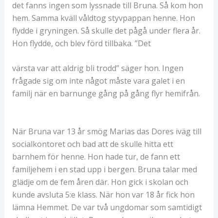
det fanns ingen som lyssnade till Bruna. Så kom hon
hem. Samma kväll våldtog styvpappan henne. Hon
flydde i gryningen. Så skulle det pågå under flera år.
Hon flydde, och blev förd tillbaka. ”Det
värsta var att aldrig bli trodd” säger hon. Ingen
frågade sig om inte något måste vara galet i en
familj när en barnunge gång på gång flyr hemifrån.
När Bruna var 13 år smög Marias das Dores iväg till
socialkontoret och bad att de skulle hitta ett
barnhem för henne. Hon hade tur, de fann ett
familjehem i en stad upp i bergen. Bruna talar med
glädje om de fem åren där. Hon gick i skolan och
kunde avsluta 5:e klass. När hon var 18 år fick hon
lämna Hemmet. De var två ungdomar som samtidigt