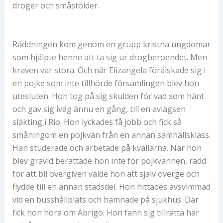
droger och småstölder.
Räddningen kom genom en grupp kristna ungdomar
som hjälpte henne att ta sig ur drogberoendet. Men
kraven var stora. Och när Elizangela förälskade sig i
en pojke som inte tillhörde församlingen blev hon
utesluten. Hon tog på sig skulden för vad som hänt
och gav sig iväg ännu en gång, till en avlägsen
släkting i Rio. Hon lyckades få jobb och fick så
småningom en pojkvän från en annan samhällsklass.
Han studerade och arbetade på kvällarna. När hon
blev gravid berättade hon inte för pojkvännen, rädd
för att bli övergiven valde hon att själv överge och
flydde till en annan stadsdel. Hon hittades avsvimmad
vid en busshållplats och hamnade på sjukhus. Där
fick hon höra om Abrigo. Hon fann sig tillrätta här