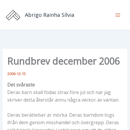
Hoppa
till
Abrigo Rainha Sílvia
innehåll
Rundbrev december 2006
2006-12-15
Det svåraste
Deras barn skall födas strax före jul och när jag
skriver detta återstår ännu några veckor av väntan.
Deras berättelser är mörka. Deras barndom togs
ifrån dem genom misshandel och övergrepp. Deras
självkänsla krossades i vetskapen om att de aldrig