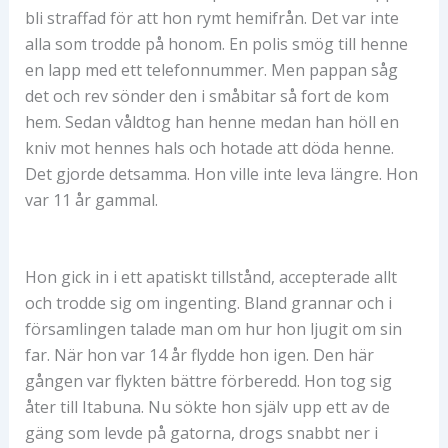
bli straffad för att hon rymt hemifrån. Det var inte
alla som trodde på honom. En polis smög till henne
en lapp med ett telefonnummer. Men pappan såg
det och rev sönder den i småbitar så fort de kom
hem. Sedan våldtog han henne medan han höll en
kniv mot hennes hals och hotade att döda henne.
Det gjorde detsamma. Hon ville inte leva längre. Hon
var 11 år gammal.
Hon gick in i ett apatiskt tillstånd, accepterade allt
och trodde sig om ingenting. Bland grannar och i
församlingen talade man om hur hon ljugit om sin
far. När hon var 14 år flydde hon igen. Den här
gången var flykten bättre förberedd. Hon tog sig
åter till Itabuna. Nu sökte hon själv upp ett av de
gäng som levde på gatorna, drogs snabbt ner i