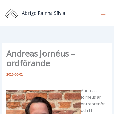
Hoppa
till
Abrigo Rainha Sílvia
innehåll
Andreas Jornéus –
ordförande
2026-06-02
Andreas
Jornéus är
entreprenör
och IT-