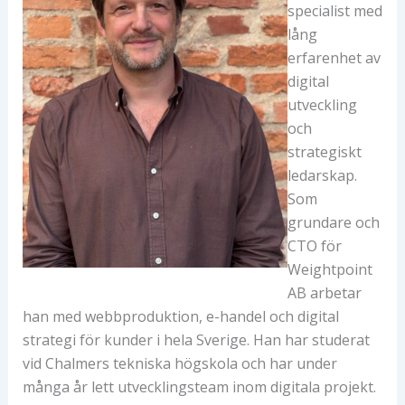
specialist med
lång
erfarenhet av
digital
utveckling
och
strategiskt
ledarskap.
Som
grundare och
CTO för
Weightpoint
AB arbetar
han med webbproduktion, e-handel och digital
strategi för kunder i hela Sverige. Han har studerat
vid Chalmers tekniska högskola och har under
många år lett utvecklingsteam inom digitala projekt.