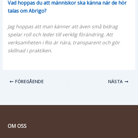
Vad hoppas du att människor ska känna när de hör
talas om Abrigo?
Jag hoppas att man känner att även små bidrag
spelar roll och leder till verklig förändring. Att
verksamheten i Rio är nära, transparent och gör
skillnad i praktiken.
FÖREGÅENDE
NÄSTA
OM OSS