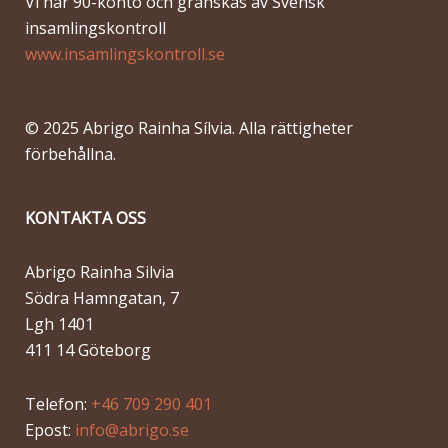
Vi har 90-konto och granskas av Svensk
insamlingskontroll
www.insamlingskontroll.se
© 2025 Abrigo Rainha Sílvia. Alla rättigheter
förbehållna.
KONTAKTA OSS
Abrigo Rainha Silvia
Södra Hamngatan, 7
Lgh 1401
411 14 Göteborg
Telefon:
+46 709 290 401
Epost:
info@abrigo.se