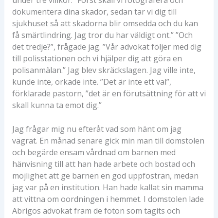
dokumentera dina skador, sedan tar vi dig till
sjukhuset så att skadorna blir omsedda och du kan
få smärtlindring. Jag tror du har väldigt ont.” ”Och
det tredje?”, frågade jag. ”Vår advokat följer med dig
till polisstationen och vi hjälper dig att göra en
polisanmälan.” Jag blev skräckslagen. Jag ville inte,
kunde inte, orkade inte. ”Det är inte ett val”,
förklarade pastorn, ”det är en förutsättning för att vi
skall kunna ta emot dig.”
Jag frågar mig nu efteråt vad som hänt om jag
vägrat. En månad senare gick min man till domstolen
och begärde ensam vårdnad om barnen med
hänvisning till att han hade arbete och bostad och
möjlighet att ge barnen en god uppfostran, medan
jag var på en institution. Han hade kallat sin mamma
att vittna om oordningen i hemmet. I domstolen lade
Abrigos advokat fram de foton som tagits och