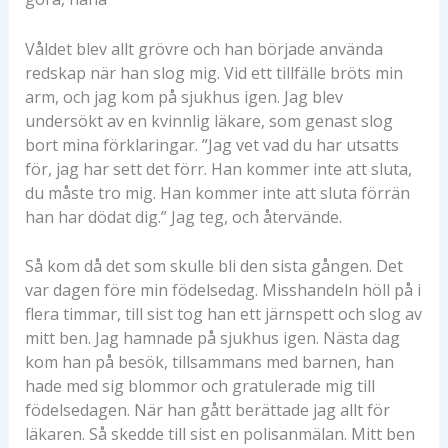
Våldet blev allt grövre och han började använda
redskap när han slog mig. Vid ett tillfälle bröts min
arm, och jag kom på sjukhus igen. Jag blev
undersökt av en kvinnlig läkare, som genast slog
bort mina förklaringar. ”Jag vet vad du har utsatts
för, jag har sett det förr. Han kommer inte att sluta,
du måste tro mig. Han kommer inte att sluta förrän
han har dödat dig.” Jag teg, och återvände.
Så kom då det som skulle bli den sista gången. Det
var dagen före min födelsedag. Misshandeln höll på i
flera timmar, till sist tog han ett järnspett och slog av
mitt ben. Jag hamnade på sjukhus igen. Nästa dag
kom han på besök, tillsammans med barnen, han
hade med sig blommor och gratulerade mig till
födelsedagen. När han gått berättade jag allt för
läkaren. Så skedde till sist en polisanmälan. Mitt ben