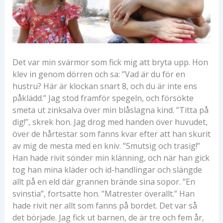
Det var min svärmor som fick mig att bryta upp. Hon
klev in genom dörren och sa: ”Vad är du för en
hustru? Här är klockan snart 8, och du är inte ens
påklädd.” Jag stod framför spegeln, och försökte
smeta ut zinksalva över min blåslagna kind. ”Titta på
dig!”, skrek hon. Jag drog med handen över huvudet,
över de hårtestar som fanns kvar efter att han skurit
av mig de mesta med en kniv. ”Smutsig och trasig!”
Han hade rivit sönder min klänning, och när han gick
tog han mina kläder och id-handlingar och slängde
allt på en eld där grannen brände sina sopor. ”En
svinstia”, fortsatte hon. ”Matrester överallt.” Han
hade rivit ner allt som fanns på bordet. Det var så
det började. Jag fick ut barnen, de är tre och fem år,