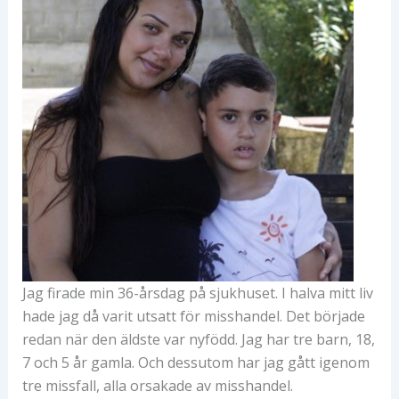
Jag firade min 36-årsdag på sjukhuset. I halva mitt liv
hade jag då varit utsatt för misshandel. Det började
redan när den äldste var nyfödd. Jag har tre barn, 18,
7 och 5 år gamla. Och dessutom har jag gått igenom
tre missfall, alla orsakade av misshandel.