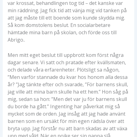
var krossat, behandlingen tog tid – det kanske var
min räddning. Jag fick tid att vänja mig vid tanken på
att jag måste till ett boende som kunde skydda mig.
Så kom domstolens beslut. En socialarbetare
hämtade mina barn på skolan, och förde oss till
Abrigo..
Men mitt eget beslut till uppbrott kom först några
dagar senare. Vi satt och pratade efter kvällsmaten,
och delade våra erfarenheter. Plötsligt sa någon,
”Men varför stannade du kvar hos honom alla dessa
år? ”Jag tänkte efter och svarade, ”För barnens skull,
jag ville att mina barn skulle ha ett hem.” Hon såg på
mig, sedan sa hon: ”Men det var ju för barnens skull
du borde ha gått.” Ingenting har påverkat mig så
mycket som de orden. Jag insåg att jag hade använt
barnen som en ursäkt för min egen rädsla över att
bryta upp. Jag förstår nu att barn skadas av att växa
upp med våld. När en pojke ser sin pappa slå