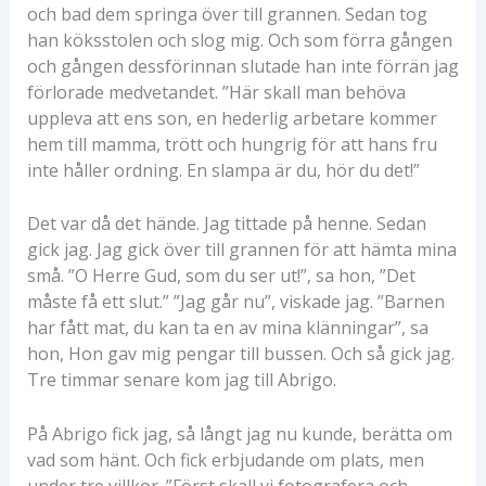
och bad dem springa över till grannen. Sedan tog
han köksstolen och slog mig. Och som förra gången
och gången dessförinnan slutade han inte förrän jag
förlorade medvetandet. ”Här skall man behöva
uppleva att ens son, en hederlig arbetare kommer
hem till mamma, trött och hungrig för att hans fru
inte håller ordning. En slampa är du, hör du det!”
Det var då det hände. Jag tittade på henne. Sedan
gick jag. Jag gick över till grannen för att hämta mina
små. ”O Herre Gud, som du ser ut!”, sa hon, ”Det
måste få ett slut.” ”Jag går nu”, viskade jag. ”Barnen
har fått mat, du kan ta en av mina klänningar”, sa
hon, Hon gav mig pengar till bussen. Och så gick jag.
Tre timmar senare kom jag till Abrigo.
På Abrigo fick jag, så långt jag nu kunde, berätta om
vad som hänt. Och fick erbjudande om plats, men
under tre villkor. ”Först skall vi fotografera och