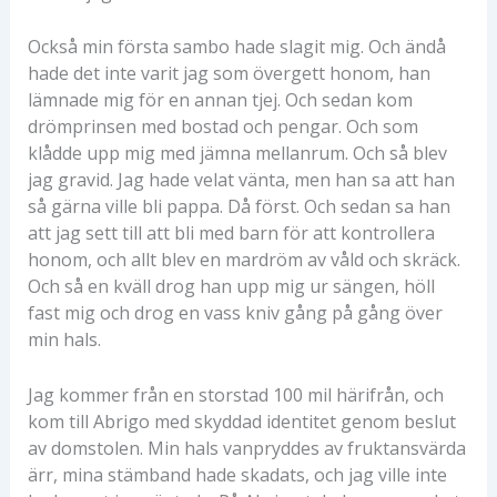
Också min första sambo hade slagit mig. Och ändå
hade det inte varit jag som övergett honom, han
lämnade mig för en annan tjej. Och sedan kom
drömprinsen med bostad och pengar. Och som
klådde upp mig med jämna mellanrum. Och så blev
jag gravid. Jag hade velat vänta, men han sa att han
så gärna ville bli pappa. Då först. Och sedan sa han
att jag sett till att bli med barn för att kontrollera
honom, och allt blev en mardröm av våld och skräck.
Och så en kväll drog han upp mig ur sängen, höll
fast mig och drog en vass kniv gång på gång över
min hals.
Jag kommer från en storstad 100 mil härifrån, och
kom till Abrigo med skyddad identitet genom beslut
av domstolen. Min hals vanpryddes av fruktansvärda
ärr, mina stämband hade skadats, och jag ville inte