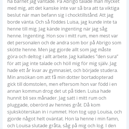
ha barnet jag väntade. På Abrigo talade man mycket
med mig, att det kanske inte var så bra att ta viktiga
beslut när man befann sig i chocktillstånd. Att jag
borde vänta. Och så föddes Luisa, jag kunde inte ta
henne till mig. Jag kände ingenting när jag såg
henne. Ingenting. Hon sov i mitt rum, men mest var
det personalen och de andra som bor på Abrigo som
skötte henne. Men jag gjorde allt som jag måste
göra och deltog i allt arbete. Jag kallades ”den sura”
för att jag inte talade och höll mig för mig själv. Jag
hade ett år kvar av gymnasiet, och började studera.
Min ansökan om att få min dotter bortadopterad
gick till domstolen, men eftersom hon var född i en
annan kommun drog det ut på tiden. Luisa hade
hunnit bli sex månader. Jag satt i mitt rum och
pluggade, oberörd av hennes gråt. Då kom
sjuksköterskan in i rummet. Hon tog upp Louisa, och
gjorde något helt oväntat. Hon la henne i min famn,
och Louisa slutade gråta, såg på mig och log. I den