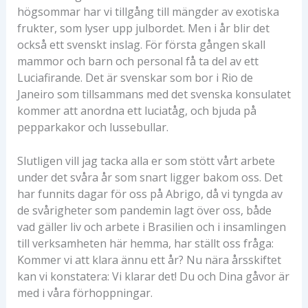
högsommar har vi tillgång till mängder av exotiska
frukter, som lyser upp julbordet. Men i år blir det
också ett svenskt inslag. För första gången skall
mammor och barn och personal få ta del av ett
Luciafirande. Det är svenskar som bor i Rio de
Janeiro som tillsammans med det svenska konsulatet
kommer att anordna ett luciatåg, och bjuda på
pepparkakor och lussebullar.
Slutligen vill jag tacka alla er som stött vårt arbete
under det svåra år som snart ligger bakom oss. Det
har funnits dagar för oss på Abrigo, då vi tyngda av
de svårigheter som pandemin lagt över oss, både
vad gäller liv och arbete i Brasilien och i insamlingen
till verksamheten här hemma, har ställt oss fråga:
Kommer vi att klara ännu ett år? Nu nära årsskiftet
kan vi konstatera: Vi klarar det! Du och Dina gåvor är
med i våra förhoppningar.