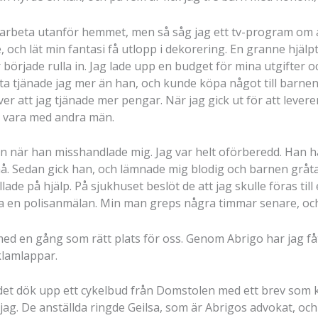
t arbeta utanför hemmet, men så såg jag ett tv-program om at
, och lät min fantasi få utlopp i dekorering. En granne hjäl
 började rulla in. Jag lade upp en budget för mina utgifter 
ta tjänade jag mer än han, och kunde köpa något till barnen 
er att jag tjänade mer pengar. När jag gick ut för att lever
tt vara med andra män.
 när han misshandlade mig. Jag var helt oförberedd. Han ha
å. Sedan gick han, och lämnade mig blodig och barnen gråtan
de på hjälp. På sjukhuset beslöt de att jag skulle föras til
a en polisanmälan. Min man greps några timmar senare, och 
d en gång som rätt plats för oss. Genom Abrigo har jag fått 
klamlappar.
det dök upp ett cykelbud från Domstolen med ett brev som ka
v jag. De anställda ringde Geilsa, som är Abrigos advokat, o