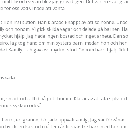
te i mitt liv och sedan blev jag gravid igen. Det var en svår g
 för oss vad vi hade att vänta.
till en institution. Han klarade knappt av att se henne. Unde
ly och honom. Vi gick skilda vägar och delade på barnen. Han
ket hjälp. Jag hade ingen bostad och inget arbete. Den som
eiro. Jag tog hand om min systers barn, medan hon och henne
e i Kamily, och gav oss mycket stöd. Genom hans hjälp fick 
rnskada
, smart och alltid på gott humör. Klarar av att äta själv, oc
hennes syskon också.
oberto, en granne, började uppvakta mig, Jag var förvånad o
n hyrde en kåk, och på fem år fick jag tre barn med honom, e