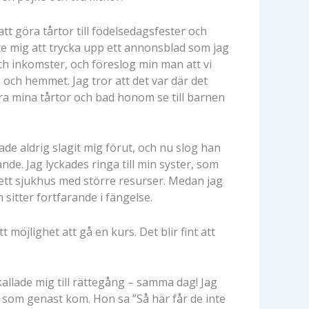
t göra tårtor till födelsedagsfester och
pte mig att trycka upp ett annonsblad som jag
och inkomster, och föreslog min man att vi
och hemmet. Jag tror att det var där det
era mina tårtor och bad honom se till barnen
de aldrig slagit mig förut, och nu slog han
de. Jag lyckades ringa till min syster, som
l ett sjukhus med större resurser. Medan jag
sitter fortfarande i fängelse.
möjlighet att gå en kurs. Det blir fint att
llade mig till rättegång – samma dag! Jag
ch som genast kom. Hon sa ”Så här får de inte