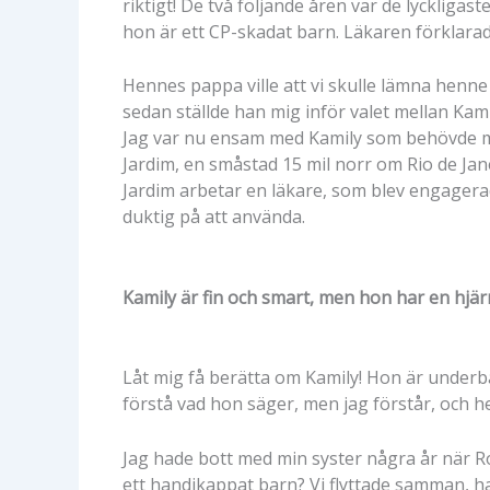
riktigt! De två följande åren var de lyckligas
hon är ett CP-skadat barn. Läkaren förklarade
Hennes pappa ville att vi skulle lämna henne 
sedan ställde han mig inför valet mellan Kami
Jag var nu ensam med Kamily som behövde myc
Jardim, en småstad 15 mil norr om Rio de Jan
Jardim arbetar en läkare, som blev engagerad
duktig på att använda.
Kamily är fin och smart, men hon har en hjä
Låt mig få berätta om Kamily! Hon är underbar
förstå vad hon säger, men jag förstår, och 
Jag hade bott med min syster några år när R
ett handikappat barn? Vi flyttade samman, ha