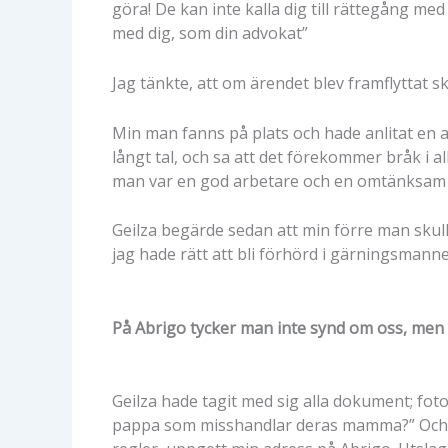
göra! De kan inte kalla dig till rättegång me
med dig, som din advokat”
Jag tänkte, att om ärendet blev framflyttat sk
Min man fanns på plats och hade anlitat en a
långt tal, och sa att det förekommer bråk i al
man var en god arbetare och en omtänksam 
Geilza begärde sedan att min förre man skul
jag hade rätt att bli förhörd i gärningsmann
På Abrigo tycker man inte synd om oss, men
Geilza hade tagit med sig alla dokument; fot
pappa som misshandlar deras mamma?” Och ho