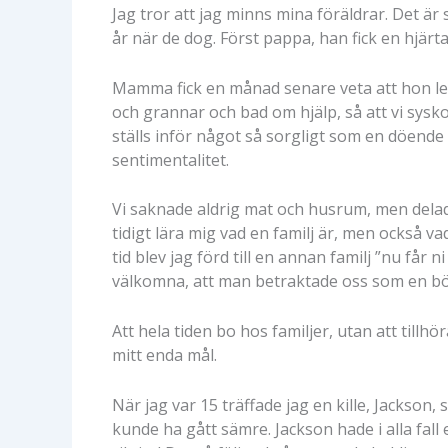
Jag tror att jag minns mina föräldrar. Det är
år när de dog. Först pappa, han fick en hjärt
Mamma fick en månad senare veta att hon led
och grannar och bad om hjälp, så att vi syskon
ställs inför något så sorgligt som en döende
sentimentalitet.
Vi saknade aldrig mat och husrum, men delades 
tidigt lära mig vad en familj är, men också vad
tid blev jag förd till en annan familj ”nu får 
välkomna, att man betraktade oss som en bö
Att hela tiden bo hos familjer, utan att tillh
mitt enda mål.
När jag var 15 träffade jag en kille, Jackson, 
kunde ha gått sämre. Jackson hade i alla fall e