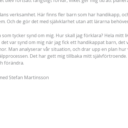
t blev fortsatt fängsligt förvar, vilket ger mig tid att plane
olans verksamhet. Här finns fler barn som har handikapp, oc
dem. Och de gör det med självklarhet utan att lärarna behöver
som tycker synd om mig. Hur skall jag förklara? Hela mitt l
, det var synd om mig när jag fick ett handikappat barn, de
r. Man analyserar vår situation, och drar upp en plan hur vi
hjälpprocessen. Det har gett mig tillbaka mitt självförtroend
h förändra.
s med Stefan Martinsson