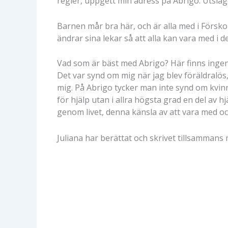
regler, uppgett min adress på Abrigo. Utslage
Barnen mår bra här, och är alla med i Försk
ändrar sina lekar så att alla kan vara med i 
Vad som är bäst med Abrigo? Här finns ingen 
Det var synd om mig när jag blev föräldralös
mig. På Abrigo tycker man inte synd om kvinno
för hjälp utan i allra högsta grad en del av 
genom livet, denna känsla av att vara med oc
Juliana har berättat och skrivet tillsamman