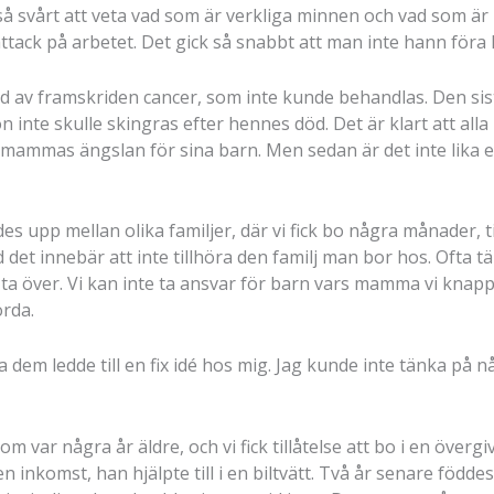
 så svårt att veta vad som är verkliga minnen och vad som är
attack på arbetet. Det gick så snabbt att man inte hann föra 
 av framskriden cancer, som inte kunde behandlas. Den sis
 inte skulle skingras efter hennes död. Det är klart att alla
 mammas ängslan för sina barn. Men sedan är det inte lika en
upp mellan olika familjer, där vi fick bo några månader, till 
 det innebär att inte tillhöra den familj man bor hos. Ofta tä
ni ta över. Vi kan inte ta ansvar för barn vars mamma vi knapp
rda.
öra dem ledde till en fix idé hos mig. Jag kunde inte tänka på 
som var några år äldre, och vi fick tillåtelse att bo i en över
n inkomst, han hjälpte till i en biltvätt. Två år senare föddes