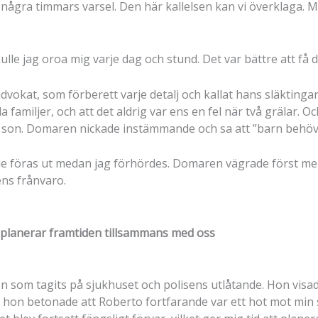
d några timmars varsel. Den här kallelsen kan vi överklaga. Me
ulle jag oroa mig varje dag och stund. Det var bättre att få 
dvokat, som förberett varje detalj och kallat hans släktinga
la familjer, och att det aldrig var ens en fel när två grälar. 
son. Domaren nickade instämmande och sa att ”barn behöve
le föras ut medan jag förhördes. Domaren vägrade först me
ens frånvaro.
 planerar framtiden tillsammans med oss
on som tagits på sjukhuset och polisens utlåtande. Hon vis
n betonade att Roberto fortfarande var ett hot mot min sä