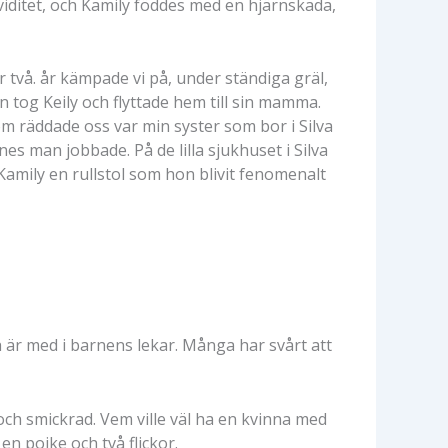
raviditet, och Kamily föddes med en hjärnskada,
r två. år kämpade vi på, under ständiga gräl,
 tog Keily och flyttade hem till sin mamma.
 räddade oss var min syster som bor i Silva
s man jobbade. På de lilla sjukhuset i Silva
Kamily en rullstol som hon blivit fenomenalt
h är med i barnens lekar. Många har svårt att
ch smickrad. Vem ville väl ha en kvinna med
n pojke och två flickor.