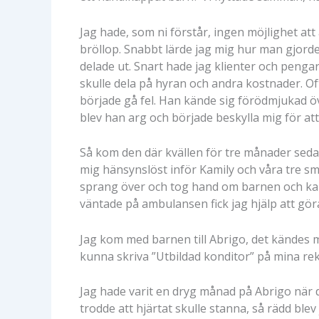
Jag hade, som ni förstår, ingen möjlighet at
bröllop. Snabbt lärde jag mig hur man gjorde
delade ut. Snart hade jag klienter och pengar
skulle dela på hyran och andra kostnader. Of
började gå fel. Han kände sig förödmjukad öv
blev han arg och började beskylla mig för a
Så kom den där kvällen för tre månader sedan
mig hänsynslöst inför Kamily och våra tre sm
sprang över och tog hand om barnen och kalla
väntade på ambulansen fick jag hjälp att gör
Jag kom med barnen till Abrigo, det kändes me
kunna skriva ”Utbildad konditor” på mina re
Jag hade varit en dryg månad på Abrigo när 
trodde att hjärtat skulle stanna, så rädd ble