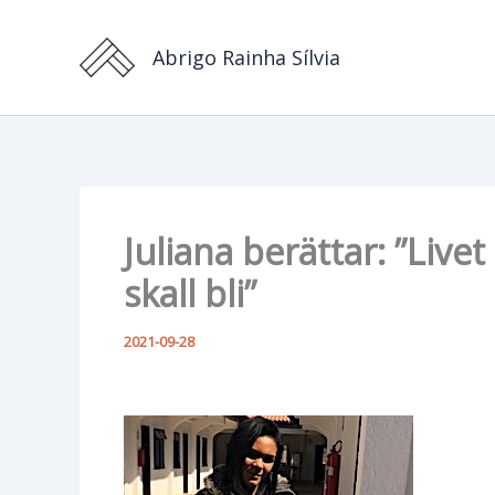
Hoppa
till
Abrigo Rainha Sílvia
innehåll
Juliana berättar: ”Liv
skall bli”
2021-09-28