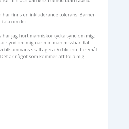
ra för min och barnens framtid utan rädsla.
h här finns en inkluderande tolerans. Barnen
 tala om det.
iv har jag hört människor tycka synd om mig;
t var synd om mig när min man misshandlat
 tillsammans skall agera. Vi blir inte föremål
e. Det är något som kommer att följa mig