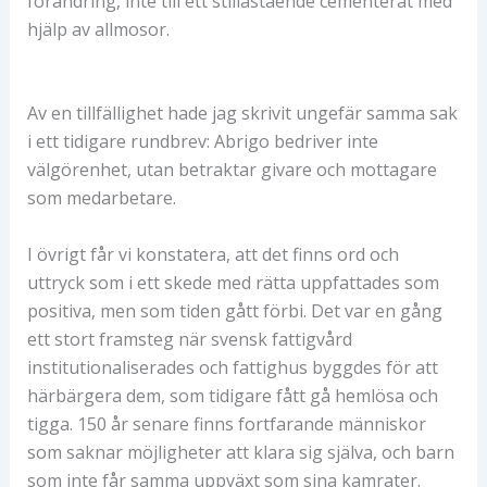
förändring, inte till ett stillastående cementerat med
hjälp av allmosor.
Av en tillfällighet hade jag skrivit ungefär samma sak
i ett tidigare rundbrev: Abrigo bedriver inte
välgörenhet, utan betraktar givare och mottagare
som medarbetare.
I övrigt får vi konstatera, att det finns ord och
uttryck som i ett skede med rätta uppfattades som
positiva, men som tiden gått förbi. Det var en gång
ett stort framsteg när svensk fattigvård
institutionaliserades och fattighus byggdes för att
härbärgera dem, som tidigare fått gå hemlösa och
tigga. 150 år senare finns fortfarande människor
som saknar möjligheter att klara sig själva, och barn
som inte får samma uppväxt som sina kamrater.