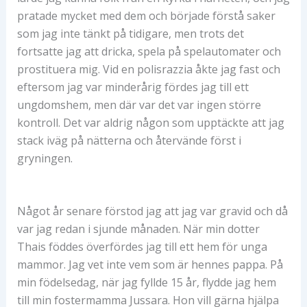
pratade mycket med dem och började förstå saker
som jag inte tänkt på tidigare, men trots det
fortsatte jag att dricka, spela på spelautomater och
prostituera mig. Vid en polisrazzia åkte jag fast och
eftersom jag var minderårig fördes jag till ett
ungdomshem, men där var det var ingen större
kontroll. Det var aldrig någon som upptäckte att jag
stack iväg på nätterna och återvände först i
gryningen.
Något år senare förstod jag att jag var gravid och då
var jag redan i sjunde månaden. När min dotter
Thais föddes överfördes jag till ett hem för unga
mammor. Jag vet inte vem som är hennes pappa. På
min födelsedag, när jag fyllde 15 år, flydde jag hem
till min fostermamma Jussara. Hon vill gärna hjälpa