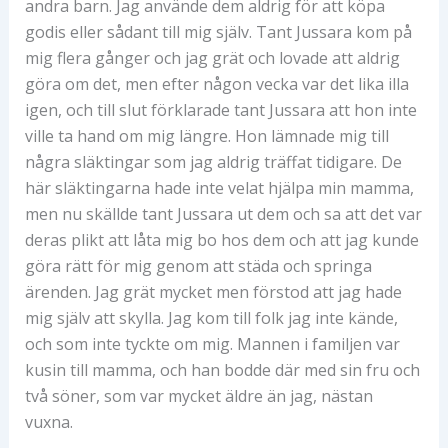
andra barn. Jag använde dem aldrig för att köpa
godis eller sådant till mig själv. Tant Jussara kom på
mig flera gånger och jag grät och lovade att aldrig
göra om det, men efter någon vecka var det lika illa
igen, och till slut förklarade tant Jussara att hon inte
ville ta hand om mig längre. Hon lämnade mig till
några släktingar som jag aldrig träffat tidigare. De
här släktingarna hade inte velat hjälpa min mamma,
men nu skällde tant Jussara ut dem och sa att det var
deras plikt att låta mig bo hos dem och att jag kunde
göra rätt för mig genom att städa och springa
ärenden. Jag grät mycket men förstod att jag hade
mig själv att skylla. Jag kom till folk jag inte kände,
och som inte tyckte om mig. Mannen i familjen var
kusin till mamma, och han bodde där med sin fru och
två söner, som var mycket äldre än jag, nästan
vuxna.