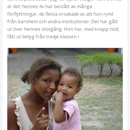
är det; hennes liv har bestått av många
förflyttningar, de flesta orsakade av att hon rymt
från barnhem och andra institutioner. Det har gått
ut över hennes skolgång. Hon har, med knapp nöd,
fått ut betyg från tredje klassen i