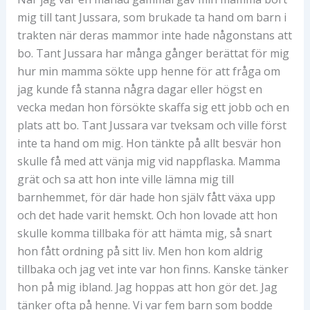
mig till tant Jussara, som brukade ta hand om barn i
trakten när deras mammor inte hade någonstans att
bo. Tant Jussara har många gånger berättat för mig
hur min mamma sökte upp henne för att fråga om
jag kunde få stanna några dagar eller högst en
vecka medan hon försökte skaffa sig ett jobb och en
plats att bo. Tant Jussara var tveksam och ville först
inte ta hand om mig. Hon tänkte på allt besvär hon
skulle få med att vänja mig vid nappflaska. Mamma
grät och sa att hon inte ville lämna mig till
barnhemmet, för där hade hon själv fått växa upp
och det hade varit hemskt. Och hon lovade att hon
skulle komma tillbaka för att hämta mig, så snart
hon fått ordning på sitt liv. Men hon kom aldrig
tillbaka och jag vet inte var hon finns. Kanske tänker
hon på mig ibland. Jag hoppas att hon gör det. Jag
tänker ofta på henne. Vi var fem barn som bodde