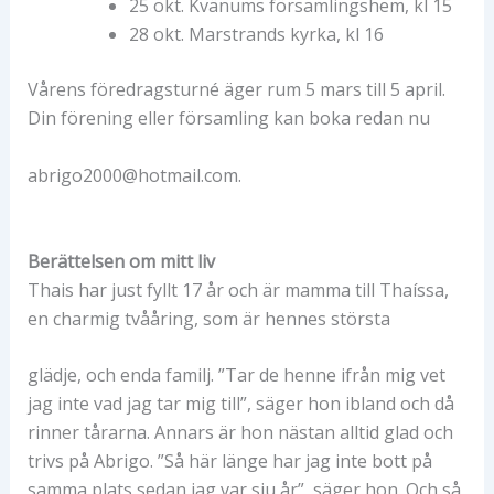
25 okt. Kvänums församlingshem, kl 15
28 okt. Marstrands kyrka, kl 16
Vårens föredragsturné äger rum 5 mars till 5 april.
Din förening eller församling kan boka redan nu
abrigo2000@hotmail.com.
Berättelsen om mitt liv
Thais har just fyllt 17 år och är mamma till Thaíssa,
en charmig tvååring, som är hennes största
glädje, och enda familj. ”Tar de henne ifrån mig vet
jag inte vad jag tar mig till”, säger hon ibland och då
rinner tårarna. Annars är hon nästan alltid glad och
trivs på Abrigo. ”Så här länge har jag inte bott på
samma plats sedan jag var sju år”, säger hon. Och så