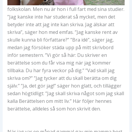
folkskolan. Men nu är hon i full fart med sina studier.
”Jag kanske inte har studerat så mycket, men det
betyder inte att jag inte kan skriva. Jag älskar att
skriva”, säger hon med emfas. ”Jag kanske rent av
skulle kunna bli författare?” ”Bra idé”, säger jag,
medan jag försöker städa upp på mitt skrivbord
inför semestern. ”Vi gör så här: Du skriver en
berättelse som du får visa mig när jag kommer
tillbaka. Du har fyra veckor på dig.” ”Vad skall jag
skriva om?” ”Jag tycker att du skall berätta om dig
själv.” ”Ja, det gör jag!” säger hon glatt, och tillägger
sedan högtidligt: ”Jag skall skriva något som jag skall
kalla Berättelsen om mitt liv.” Här följer hennes
berättelse, alldeles så som hon skrivit den.
När jag var en månad gammal gav min mamma bort