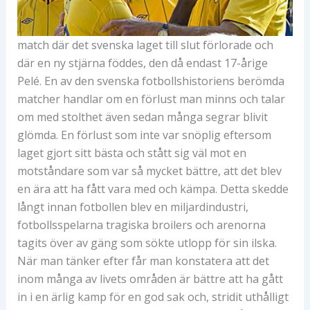
match där det svenska laget till slut förlorade och
där en ny stjärna föddes, den då endast 17-årige
Pelé. En av den svenska fotbollshistoriens berömda
matcher handlar om en förlust man minns och talar
om med stolthet även sedan många segrar blivit
glömda. En förlust som inte var snöplig eftersom
laget gjort sitt bästa och stått sig väl mot en
motståndare som var så mycket bättre, att det blev
en ära att ha fått vara med och kämpa. Detta skedde
långt innan fotbollen blev en miljardindustri,
fotbollsspelarna tragiska broilers och arenorna
tagits över av gäng som sökte utlopp för sin ilska.
När man tänker efter får man konstatera att det
inom många av livets områden är bättre att ha gått
in i en ärlig kamp för en god sak och, stridit uthålligt