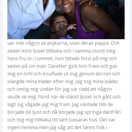
var inte någon av pojkarna, utan deras pappa. Och
sedan kom ljuset tillbaka och i samma stund steg
hans fru in i rummet, hon tittade först på mig och
sedan på sin man. Därefter gick hon fram och gav
mig en örfil och knuffade ut mig genom dörren och
slängde mina kläder efter mig. Jag tog mina kläder
och smög mig undan för jag var rädd att någon
skulle se mig. Först när de släckt ljuset och gått och
lagt sig vågade jag mig fram. Jag väntade tills de
började bli ljust och då började jag springa därifrån
och tog mig tillbaka till tant Jussaras hus. Det var
ingen hemma men jag såg att det fanns folk i