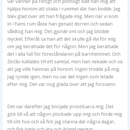
var vänner på riktigt och plötsligt bad han mig att
hjälpa honom att städa i rummet där han bodde. Jag
blev glad över att han frågade mig. Men när vi kom
in i hans rum låste han genast dörren och sedan
våldtog han mig. Det gjorde ont och jag blödde
mycket. Efteråt sa han att det skulle gå illa för mig
om jag berättade det för någon. Men jag berättade
det i alla fall för föreståndaren på barnhemmet. Och
Zezão kallades till ett samtal, men han nekade och sa
att jag ville hämnas på honom. Ingen trodde på mig.
Jag rymde igen, men nu var det ingen som letade
efter mig. Det var nog glada över att jag försvann.
Det var därefter jag började prostituera mig. Det
gick till så att någon plockade upp mig och förde mig
till sitt hus och så fick jag stanna där några dagar,
och fick bada och äta och ibland pengar,