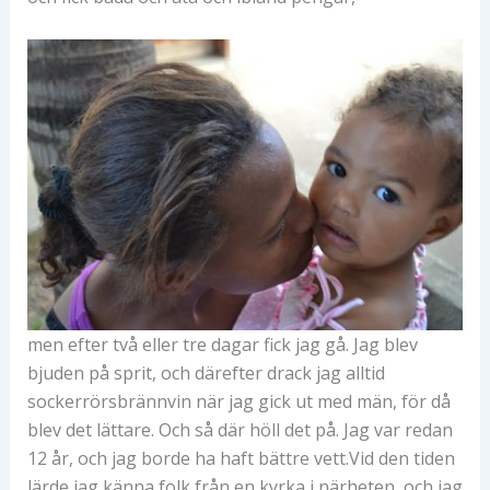
men efter två eller tre dagar fick jag gå. Jag blev
bjuden på sprit, och därefter drack jag alltid
sockerrörsbrännvin när jag gick ut med män, för då
blev det lättare. Och så där höll det på. Jag var redan
12 år, och jag borde ha haft bättre vett.Vid den tiden
lärde jag känna folk från en kyrka i närheten, och jag