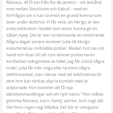
Manaus, 4375 km från Rio de Janeiro – ett avstånd
som mellan Stockholm och Kabul! – med en
förfrågan om vi kan ta emot en gravid kvinna som
lever under dödshot. Vi får veta, att Abrigo är den
enda institution i landet som anses kunna ge en
sådan hjälp. Det är mer skrämmande än smickrande
Några dagar senare kommer Julia till Abrigo
eskorterad av civilklädda poliser. Medan hon tas om
hand och visas till sitt rum lämnar poliserna en
kortfattad redogörelse av fallet. Jag får också några
order: Julia får inte ringa eller ta emot några
telefonsamtal, man räknar med att telefonerna till
dem hon kan tänkas vilja ta kontakt med är
avlyssnade. Hon kommer att få nya
identitetshandlingar och ett nytt namn. ”Hon måste
glömma Manaus, barn, familj, vänner, kort sagt allt.
Det finns ingen väg tillbaka. Det blir er viktigaste