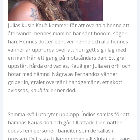
Julias kusin Kauã kommer för att övertala henne att
återvända, hennes mamma har sänt honom, säger
han. Hennes dotter behöver henne och alla hennes
vänner är upprörda över att hon gett sig i lag med
en man från ett gäng på motståndarsidan. Ett gräl
uppstår, hårda ord växlas, Kauã ger Julia en örfil och
hotar med hämnd. Några av Fernandos vänner
griper in, grälet övergår i handgemäng, ett skott
avlossas, Kauã faller ner död.
Samma kväll utbryter upplopp. Índios samlas för att
hämnas Kauãs död och går till attack. Den natten
dödas fem personer, banditer som de kallas i
pressen. Det sista Julia ser innan allt slutar i ett kaos