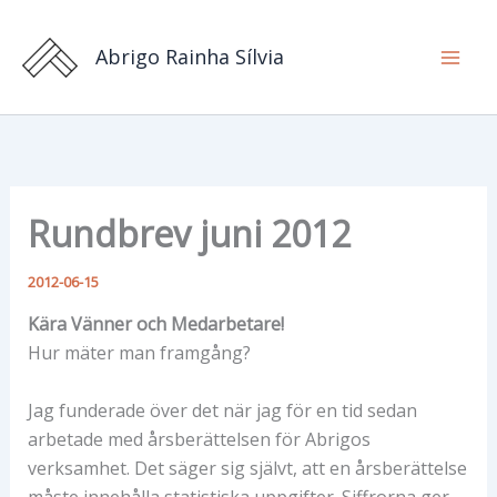
Hoppa
till
Abrigo Rainha Sílvia
innehåll
Rundbrev juni 2012
2012-06-15
Kära Vänner och Medarbetare!
Hur mäter man framgång?
Jag funderade över det när jag för en tid sedan
arbetade med årsberättelsen för Abrigos
verksamhet. Det säger sig självt, att en årsberättelse
måste innehålla statistiska uppgifter. Siffrorna ger