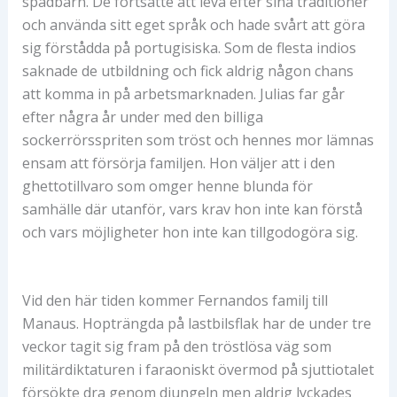
spädbarn. De fortsatte att leva efter sina traditioner
och använda sitt eget språk och hade svårt att göra
sig förstådda på portugisiska. Som de flesta indios
saknade de utbildning och fick aldrig någon chans
att komma in på arbetsmarknaden. Julias far går
efter några år under med den billiga
sockerrörsspriten som tröst och hennes mor lämnas
ensam att försörja familjen. Hon väljer att i den
ghettotillvaro som omger henne blunda för
samhälle där utanför, vars krav hon inte kan förstå
och vars möjligheter hon inte kan tillgodogöra sig.
Vid den här tiden kommer Fernandos familj till
Manaus. Hopträngda på lastbilsflak har de under tre
veckor tagit sig fram på den tröstlösa väg som
militärdiktaturen i faraoniskt övermod på sjuttiotalet
försökte dra genom djungeln men aldrig lyckades