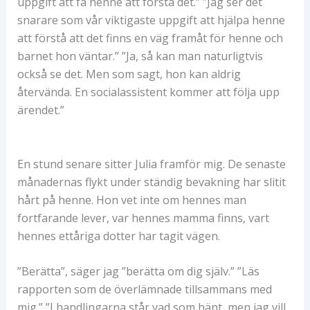
uppgift att få henne att förstå det.” ”Jag ser det
snarare som vår viktigaste uppgift att hjälpa henne
att förstå att det finns en väg framåt för henne och
barnet hon väntar.” ”Ja, så kan man naturligtvis
också se det. Men som sagt, hon kan aldrig
återvända. En socialassistent kommer att följa upp
ärendet.”
En stund senare sitter Julia framför mig. De senaste
månadernas flykt under ständig bevakning har slitit
hårt på henne. Hon vet inte om hennes man
fortfarande lever, var hennes mamma finns, vart
hennes ettåriga dotter har tagit vägen.
”Berätta”, säger jag ”berätta om dig själv.” ”Läs
rapporten som de överlämnade tillsammans med
mig.” ”I handlingarna står vad som hänt, men jag vill