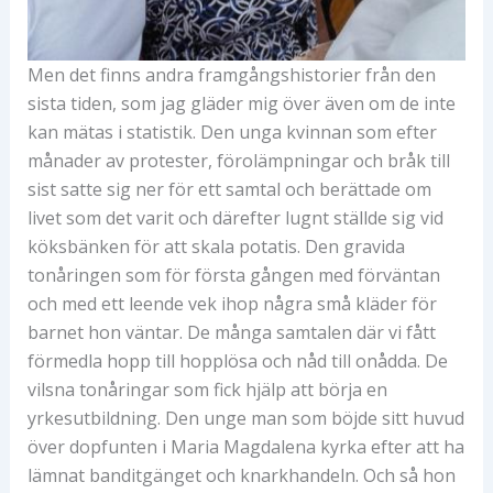
Men det finns andra framgångshistorier från den
sista tiden, som jag gläder mig över även om de inte
kan mätas i statistik. Den unga kvinnan som efter
månader av protester, förolämpningar och bråk till
sist satte sig ner för ett samtal och berättade om
livet som det varit och därefter lugnt ställde sig vid
köksbänken för att skala potatis. Den gravida
tonåringen som för första gången med förväntan
och med ett leende vek ihop några små kläder för
barnet hon väntar. De många samtalen där vi fått
förmedla hopp till hopplösa och nåd till onådda. De
vilsna tonåringar som fick hjälp att börja en
yrkesutbildning. Den unge man som böjde sitt huvud
över dopfunten i Maria Magdalena kyrka efter att ha
lämnat banditgänget och knarkhandeln. Och så hon