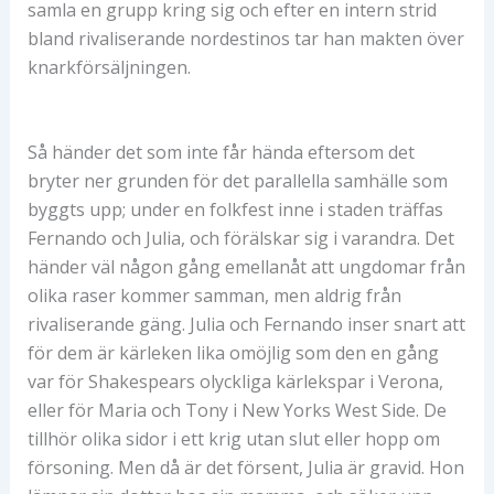
samla en grupp kring sig och efter en intern strid
bland rivaliserande nordestinos tar han makten över
knarkförsäljningen.
Så händer det som inte får hända eftersom det
bryter ner grunden för det parallella samhälle som
byggts upp; under en folkfest inne i staden träffas
Fernando och Julia, och förälskar sig i varandra. Det
händer väl någon gång emellanåt att ungdomar från
olika raser kommer samman, men aldrig från
rivaliserande gäng. Julia och Fernando inser snart att
för dem är kärleken lika omöjlig som den en gång
var för Shakespears olyckliga kärlekspar i Verona,
eller för Maria och Tony i New Yorks West Side. De
tillhör olika sidor i ett krig utan slut eller hopp om
försoning. Men då är det försent, Julia är gravid. Hon