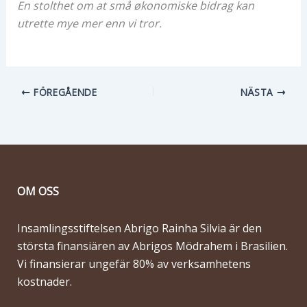
En stolthet om at små økonomiske bidrag kan
utrette mye mer enn vi tror.
FÖREGÅENDE
NÄSTA
OM OSS
Insamlingsstiftelsen Abrigo Rainha Silvia är den
största finansiären av Abrigos Mödrahem i Brasilien.
Vi finansierar ungefär 80% av verksamhetens
kostnader.