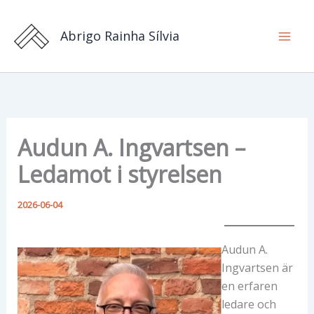
Hoppa
till
Abrigo Rainha Sílvia
innehåll
Audun A. Ingvartsen –
Ledamot i styrelsen
2026-06-04
Audun A.
Ingvartsen är
en erfaren
ledare och