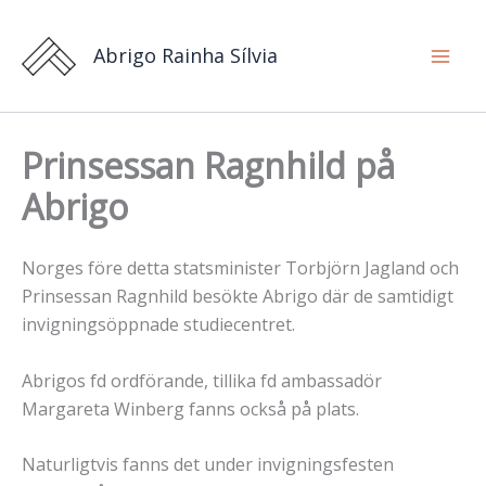
Hoppa
till
Abrigo Rainha Sílvia
innehåll
Prinsessan Ragnhild på
Abrigo
Norges före detta statsminister Torbjörn Jagland och
Prinsessan Ragnhild besökte Abrigo där de samtidigt
invigningsöppnade studiecentret.
Abrigos fd ordförande, tillika fd ambassadör
Margareta Winberg fanns också på plats.
Naturligtvis fanns det under invigningsfesten