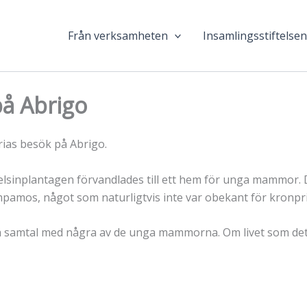
Från verksamheten
Insamlingsstiftelse
på Abrigo
rias besök på Abrigo.
sinplantagen förvandlades till ett hem för unga mammor. D
pamos, något som naturligtvis inte var obekant för kronpr
nga samtal med några av de unga mammorna. Om livet som de