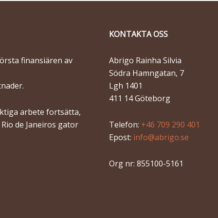
KONTAKTA OSS
törsta finansiären av
Abrigo Rainha Silvia
Södra Hamngatan, 7
tnader.
Lgh 1401
411 14 Göteborg
tiga arbete fortsätta,
n Rio de Janeiros gator
Telefon:
+46 709 290 401
Epost:
info@abrigo.se
Org nr: 855100-5161