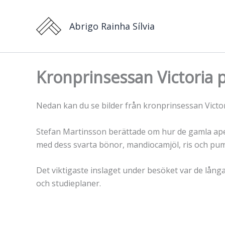
Hoppa
till
Abrigo Rainha Sílvia
innehåll
Kronprinsessan Victoria 
Nedan kan du se bilder från kronprinsessan Victo
Stefan Martinsson berättade om hur de gamla apel
med dess svarta bönor, mandiocamjöl, ris och pum
Det viktigaste inslaget under besöket var de lå
och studieplaner.