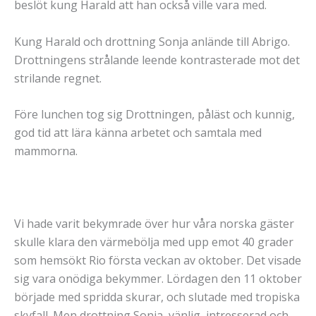
beslöt kung Harald att han också ville vara med.
Kung Harald och drottning Sonja anlände till Abrigo.
Drottningens strålande leende kontrasterade mot det
strilande regnet.
Före lunchen tog sig Drottningen, påläst och kunnig,
god tid att lära känna arbetet och samtala med
mammorna.
Vi hade varit bekymrade över hur våra norska gäster
skulle klara den värmebölja med upp emot 40 grader
som hemsökt Rio första veckan av oktober. Det visade
sig vara onödiga bekymmer. Lördagen den 11 oktober
började med spridda skurar, och slutade med tropiska
skyfall. Men drottning Sonja, vänlig, intresserad och