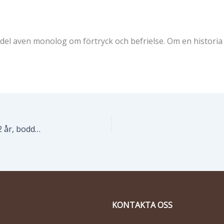
 del aven monolog om förtryck och befrielse. Om en historia
Med tjugofem år i Backspegeln: Lúcia Christina, 42 år, bodde de på Abrigo 1997 – 1999
KONTAKTA OSS