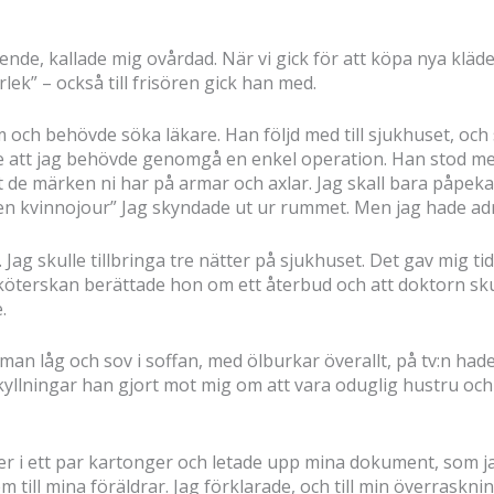
de, kallade mig ovårdad. När vi gick för att köpa nya kläde
rlek” – också till frisören gick han med.
 och behövde söka läkare. Han följd med till sjukhuset, och stä
e att jag behövde genomgå en enkel operation. Han stod m
fått de märken ni har på armar och axlar. Jag skall bara påpek
ill en kvinnojour” Jag skyndade ut ur rummet. Men jag hade 
 Jag skulle tillbringa tre nätter på sjukhuset. Det gav mig t
köterskan berättade hon om ett återbud och att doktorn skul
.
an låg och sov i soffan, med ölburkar överallt, på tv:n hade
yllningar han gjort mot mig om att vara oduglig hustru och m
r i ett par kartonger och letade upp mina dokument, som ja
till mina föräldrar. Jag förklarade, och till min överrasknin