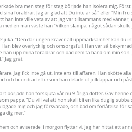
erkade bra men steg för steg började han isolera mig. Först i
ina föräldrar. Jag är glad att Du inte är så.” eller ”Min fru 
 han inte ville veta av att jag var tillsammans med vänner, 
 med en man väste han ”Vilken slampa, något sådan skulle jag
tsjuka. ”Den där ungen kräver all uppmärksamhet kan du inte 
. Han blev överlycklig och omsorgsfull. Han var så bekymrad 
kte han upp mina föräldrar och bad dem ta hand om min son. 
” Jag grät.
årare. Jag fick inte gå ut, inte ens till affären. Han skötte a
änd och beundrad eftersom han delade ut julklappar och pås
art började han förskjuta vår nu 9-åriga dotter. Gav henne ö
om pappa. ”Du vill väl att hon skall bli en lika duglig subba
klagade mig och jag försvarade, och bad om förlåtelse för s
ga dig mer.”
em och aviserade: i morgon flyttar vi. Jag har hittat ett an