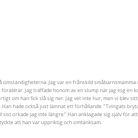
 på omständigheterna. Jag var en frånskild småbarnsmamma m
räldrar. Jag träffade honom av en slump när jag tog en kop
igt om han fick slå sig ner. Jag vet inte hur, men vi blev s
itt. Han hade också just lämnat ett förhållande. ”Tvingats br
 sist orkade jag inte längre.” Han anklagade sig själv för a
tyckte att han var uppriktig och omtänksam.