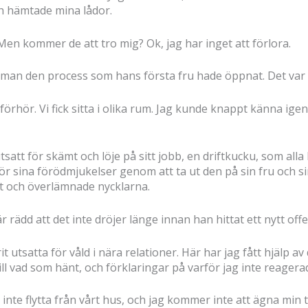
ch hämtade mina lådor.
. Men kommer de att tro mig? Ok, jag har inget att förlora.
man den process som hans första fru hade öppnat. Det var 
förhör. Vi fick sitta i olika rum. Jag kunde knappt känna igen
tsatt för skämt och löje på sitt jobb, en driftkucku, som alla
ör sina förödmjukelser genom att ta ut den på sin fru och s
t och överlämnade nycklarna.
 rädd att det inte dröjer länge innan han hittat ett nytt off
rit utsatta för våld i nära relationer. Här har jag fått hjälp 
ill vad som hänt, och förklaringar på varför jag inte reagera
inte flytta från vårt hus, och jag kommer inte att ägna min tid