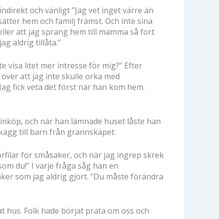
ndirekt och vänligt ”Jag vet inget värre än
sätter hem och familj främst. Och inte sina
eller att jag sprang hem till mamma så fort
 aldrig tillåta.”
visa litet mer intresse för mig?” Efter
över att jag inte skulle orka med
Jag fick veta det först när han kom hem.
lla inköp, och när han lämnade huset låste han
kägg till barn från grannskapet.
rfilar för småsaker, och när jag ingrep skrek
 som du!” I varje fråga såg han en
aker som jag aldrig gjort. ”Du måste förändra
nat hus. Folk hade börjat prata om oss och