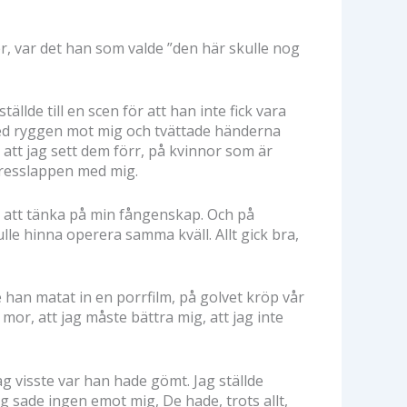
r, var det han som valde ”den här skulle nog
llde till en scen för att han inte fick vara
ed ryggen mot mig och tvättade händerna
a att jag sett dem förr, på kvinnor som är
adresslappen med mig.
id att tänka på min fångenskap. Och på
le hinna operera samma kväll. Allt gick bra,
 han matat in en porrfilm, på golvet kröp vår
or, att jag måste bättra mig, att jag inte
g visste var han hade gömt. Jag ställde
g sade ingen emot mig, De hade, trots allt,