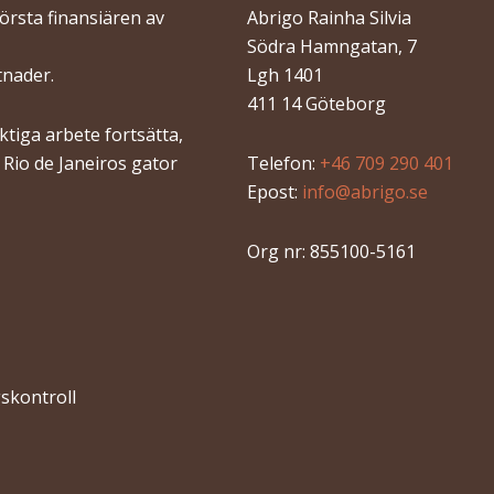
törsta finansiären av
Abrigo Rainha Silvia
Södra Hamngatan, 7
tnader.
Lgh 1401
411 14 Göteborg
tiga arbete fortsätta,
n Rio de Janeiros gator
Telefon:
+46 709 290 401
Epost:
info@abrigo.se
Org nr: 855100-5161
skontroll