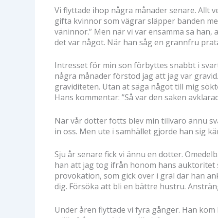
Vi flyttade ihop några månader senare. Allt v
gifta kvinnor som vägrar släpper banden med s
väninnor.” Men när vi var ensamma sa han, att
det var något. När han såg en grannfru prata
Intresset för min son förbyttes snabbt i svar
några månader förstod jag att jag var gravid
graviditeten. Utan at säga något till mig sö
Hans kommentar: ”Så var den saken avklarad.
När vår dotter fötts blev min tillvaro ännu sv
in oss. Men ute i samhället gjorde han sig k
Sju år senare fick vi ännu en dotter. Omedelb
han att jag tog ifrån honom hans auktoritet s
provokation, som gick över i gräl där han an
dig. Försöka att bli en bättre hustru. Ansträn
Under åren flyttade vi fyra gånger. Han kom h