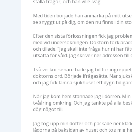
ställa frågor, och han ville iväg.
Med tiden började han anmärka på mitt utseen
se snyggt ut på dig, om den nu finns i din sto
Efter den sista förlossningen fick jag problem
med vid undersökningen. Doktorn förklarad
och tillade. ”Jag skall inte fråga hur ni har 
utsatta för våld. Jag skriver ner adressen t
Två veckor senare hade jag tid för ingreppet.
doktorns ord. Började ifrågasätta. När sjuks
och jag fick lämna sjukhuset ett dygn tidigare
När jag kom hem stannade jag i dörren. Min m
tvååring omkring. Och jag tänkte på alla besk
dög något till.
Jag tog upp min dotter och packade ner kläde
lådorna på baksidan av huset och tog mig hem 