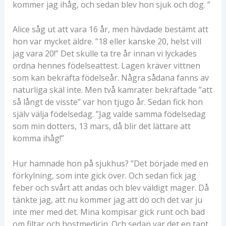
kommer jag ihåg, och sedan blev hon sjuk och dog. ”
Alice såg ut att vara 16 år, men hävdade bestämt att
hon var mycket äldre. ”18 eller kanske 20, helst vill
jag vara 20!” Det skulle ta tre år innan vi lyckades
ordna hennes födelseattest. Lagen kräver vittnen
som kan bekräfta födelseår. Några sådana fanns av
naturliga skäl inte. Men två kamrater bekräftade ”att
så långt de visste” var hon tjugo år. Sedan fick hon
själv välja födelsedag. ”Jag valde samma födelsedag
som min dotters, 13 mars, då blir det lättare att
komma ihåg!”
Hur hamnade hon på sjukhus? ”Det började med en
förkylning, som inte gick över. Och sedan fick jag
feber och svårt att andas och blev väldigt mager. Då
tänkte jag, att nu kommer jag att dö och det var ju
inte mer med det. Mina kompisar gick runt och bad
om filtar och hostmedicin. Och sedan var det en tant