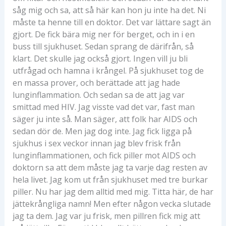
såg mig och sa, att så här kan hon ju inte ha det. Ni
måste ta henne till en doktor. Det var lättare sagt än
gjort. De fick bära mig ner för berget, och in i en
buss till sjukhuset. Sedan sprang de därifrån, så
klart. Det skulle jag också gjort. Ingen vill ju bli
utfrågad och hamna i krångel. På sjukhuset tog de
en massa prover, och berättade att jag hade
lunginflammation. Och sedan sa de att jag var
smittad med HIV. Jag visste vad det var, fast man
säger ju inte så. Man säger, att folk har AIDS och
sedan dör de. Men jag dog inte. Jag fick ligga på
sjukhus i sex veckor innan jag blev frisk från
lunginflammationen, och fick piller mot AIDS och
doktorn sa att dem måste jag ta varje dag resten av
hela livet. Jag kom ut från sjukhuset med tre burkar
piller. Nu har jag dem alltid med mig. Titta här, de har
jättekrångliga namn! Men efter någon vecka slutade
jag ta dem. Jag var ju frisk, men pillren fick mig att