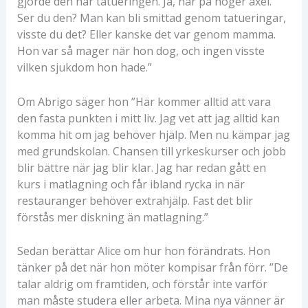
gjorde den här tatueringen. Ja, här på höger axel.
Ser du den? Man kan bli smittad genom tatueringar,
visste du det? Eller kanske det var genom mamma.
Hon var så mager när hon dog, och ingen visste
vilken sjukdom hon hade.”
Om Abrigo säger hon ”Här kommer alltid att vara
den fasta punkten i mitt liv. Jag vet att jag alltid kan
komma hit om jag behöver hjälp. Men nu kämpar jag
med grundskolan. Chansen till yrkeskurser och jobb
blir bättre när jag blir klar. Jag har redan gått en
kurs i matlagning och får ibland rycka in när
restauranger behöver extrahjälp. Fast det blir
förstås mer diskning än matlagning.”
Sedan berättar Alice om hur hon förändrats. Hon
tänker på det när hon möter kompisar från förr. ”De
talar aldrig om framtiden, och förstår inte varför
man måste studera eller arbeta. Mina nya vänner är