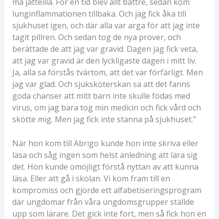
må jätteilla. För en tid blev allt bättre, sedan kom
lunginflammationen tillbaka. Och jag fick åka till
sjukhuset igen, och där alla var arga för att jag inte
tagit pillren. Och sedan tog de nya prover, och
berättade de att jag var gravid. Dagen jag fick veta,
att jag var gravid är den lyckligaste dagen i mitt liv.
Ja, alla sa förstås tvärtom, att det var förfärligt. Men
jag var glad. Och sjuksköterskan sa att det fanns
goda chanser att mitt barn inte skulle födas med
virus, om jag bara tog min medicin och fick vård och
skötte mig. Men jag fick inte stanna på sjukhuset.”
När hon kom till Abrigo kunde hon inte skriva eller
läsa och såg ingen som helst anledning att lära sig
det. Hon kunde omöjligt förstå nyttan av att kunna
läsa. Eller att gå i skolan. Vi kom fram till en
kompromiss och gjorde ett alfabetiseringsprogram
där ungdomar från våra ungdomsgrupper ställde
upp som lärare. Det gick inte fort, men så fick hon en