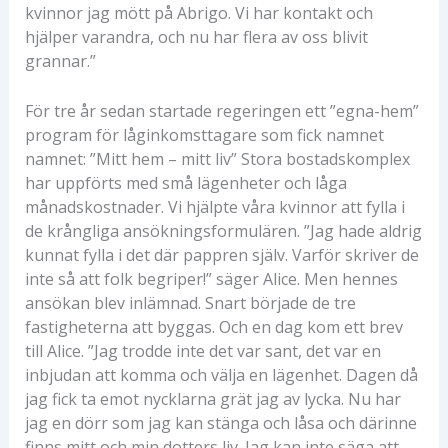
kvinnor jag mött på Abrigo. Vi har kontakt och
hjälper varandra, och nu har flera av oss blivit
grannar.”
För tre år sedan startade regeringen ett ”egna-hem”
program för låginkomsttagare som fick namnet
namnet: ”Mitt hem – mitt liv” Stora bostadskomplex
har uppförts med små lägenheter och låga
månadskostnader. Vi hjälpte våra kvinnor att fylla i
de krångliga ansökningsformulären. ”Jag hade aldrig
kunnat fylla i det där pappren själv. Varför skriver de
inte så att folk begriper!” säger Alice. Men hennes
ansökan blev inlämnad. Snart började de tre
fastigheterna att byggas. Och en dag kom ett brev
till Alice. ”Jag trodde inte det var sant, det var en
inbjudan att komma och välja en lägenhet. Dagen då
jag fick ta emot nycklarna grät jag av lycka. Nu har
jag en dörr som jag kan stänga och låsa och därinne
finns mitt och min dotters liv. Jag kan inte säga att