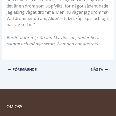
det är en dröm som uppfyllts, för något sådant hade
jag aldrig vågat drömma. Men nu vågar jag drömma”
Vad drömmer du om, Alice? ”Ett kylskåp, spis och ugn
har jag redan.”
Berättat för mig, Stefan Martinsson, under flera
samtal och många skratt. Namnen har ändrats.
FÖREGÅENDE
NÄSTA
OM OSS