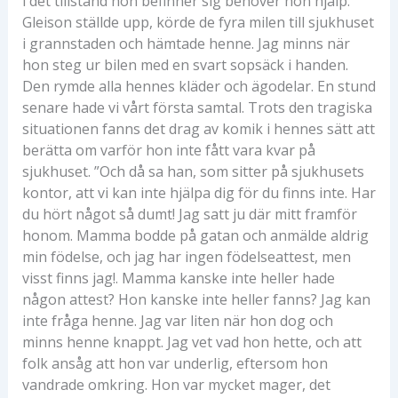
i det tillstånd hon befinner sig behöver hon hjälp.”
Gleison ställde upp, körde de fyra milen till sjukhuset
i grannstaden och hämtade henne. Jag minns när
hon steg ur bilen med en svart sopsäck i handen.
Den rymde alla hennes kläder och ägodelar. En stund
senare hade vi vårt första samtal. Trots den tragiska
situationen fanns det drag av komik i hennes sätt att
berätta om varför hon inte fått vara kvar på
sjukhuset. ”Och då sa han, som sitter på sjukhusets
kontor, att vi kan inte hjälpa dig för du finns inte. Har
du hört något så dumt! Jag satt ju där mitt framför
honom. Mamma bodde på gatan och anmälde aldrig
min födelse, och jag har ingen födelseattest, men
visst finns jag!. Mamma kanske inte heller hade
någon attest? Hon kanske inte heller fanns? Jag kan
inte fråga henne. Jag var liten när hon dog och
minns henne knappt. Jag vet vad hon hette, och att
folk ansåg att hon var underlig, eftersom hon
vandrade omkring. Hon var mycket mager, det