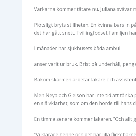
Värkarna kommer tätare nu. Juliana svävar 
Plötsligt bryts stillheten. En kvinna bärs in
det har gått snett. Tvillingfödsel. Familjen ha
I månader har sjukhusets båda ambul
anser varit ur bruk. Brist på underhåll, penga
Bakom skärmen arbetar läkare och assistent
Men Neya och Gleison har inte tid att tänka 
en självklarhet, som om den hörde till hans d
En timma senare kommer läkaren. ”Och allt gic
”Vi klarade henne och det här lilla flickebarne