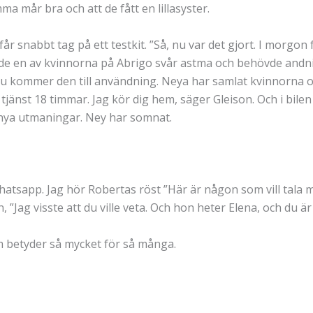
a mår bra och att de fått en lillasyster.
r snabbt tag på ett testkit. ”Så, nu var det gjort. I morgon 
ade en av kvinnorna på Abrigo svår astma och behövde andn
 kommer den till användning. Neya har samlat kvinnorna oc
i tjänst 18 timmar. Jag kör dig hem, säger Gleison. Och i bilen
v nya utmaningar. Ney har somnat.
Whatsapp. Jag hör Robertas röst ”Här är någon som vill tala m
, ”Jag visste att du ville veta. Och hon heter Elena, och du är
m betyder så mycket för så många.