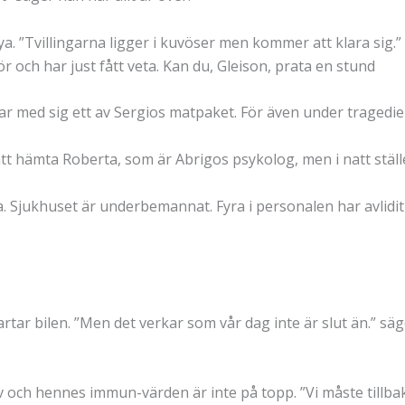
a. ”Tvillingarna ligger i kuvöser men kommer att klara si
 och har just fått veta. Kan du, Gleison, prata en stund
r med sig ett av Sergios matpaket. För även under tragedie
tt hämta Roberta, som är Abrigos psykolog, men i natt ställe
 Sjukhuset är underbemannat. Fyra i personalen har avlidit i
tartar bilen. ”Men det verkar som vår dag inte är slut än.” sä
v och hennes immun-värden är inte på topp. ”Vi måste tillbak