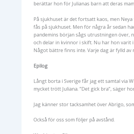
berättar hon för Julianas barn att deras mamm
På sjukhuset är det fortsatt kaos, men Neya få
fås på sjukhuset. Men för några år sedan h
pandemins början sågs utrustningen över, nu
och delar in kvinnor i skift. Nu har hon varit 
Något bättre finns inte. Varje dag är fylld a
Epilog
Långt borta i Sverige får jag ett samtal via 
mycket trött Juliana. ”Det gick bra”, säger hon
Jag känner stor tacksamhet över Abrigo, so
Också för oss som följer på avstånd.