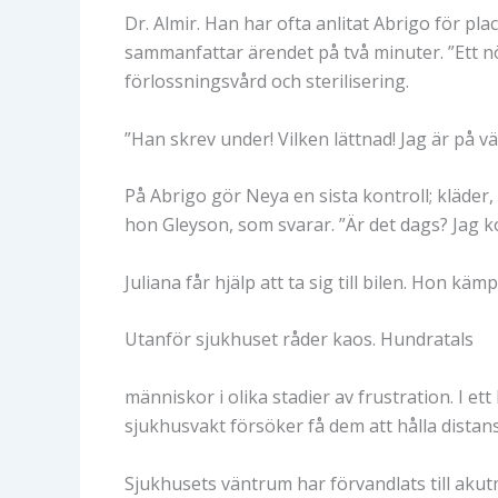
Dr. Almir. Han har ofta anlitat Abrigo för p
sammanfattar ärendet på två minuter. ”Ett nö
förlossningsvård och sterilisering.
”Han skrev under! Vilken lättnad! Jag är på
På Abrigo gör Neya en sista kontroll; kläder
hon Gleyson, som svarar. ”Är det dags? Jag 
Juliana får hjälp att ta sig till bilen. Hon kä
Utanför sjukhuset råder kaos. Hundratals
människor i olika stadier av frustration. I et
sjukhusvakt försöker få dem att hålla distan
Sjukhusets väntrum har förvandlats till aku