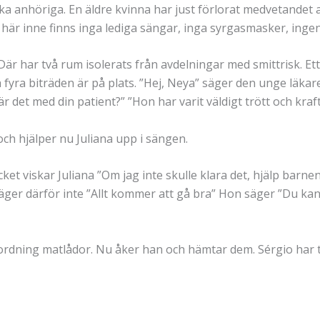
ka anhöriga. En äldre kvinna har just förlorat medvetandet a
tt här inne finns inga lediga sängar, inga syrgasmasker, ingen
Där har två rum isolerats från avdelningar med smittrisk. Ett f
h fyra biträden är på plats. ”Hej, Neya” säger den unge läka
det med din patient?” ”Hon har varit väldigt trött och kraft
och hjälper nu Juliana upp i sängen.
 viskar Juliana ”Om jag inte skulle klara det, hjälp barnen så
äger därför inte ”Allt kommer att gå bra” Hon säger ”Du kan
ordning matlådor. Nu åker han och hämtar dem. Sérgio har tagi