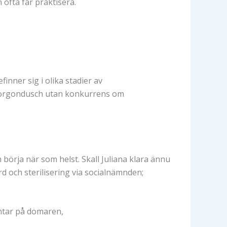
ofta får praktisera.
nner sig i olika stadier av
n morgondusch utan konkurrens om
örja när som helst. Skall Juliana klara ännu
d och sterilisering via socialnämnden;
äntar på domaren,