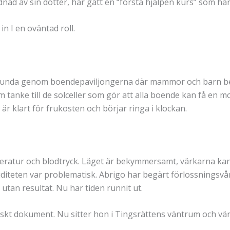
d av sin dotter, har gått en “första hjälpen kurs” som han 
n I en oväntad roll.
 runda genom boendepaviljongerna där mammor och barn befi
 tanke till de solceller som gör att alla boende kan få e
är klart för frukosten och börjar ringa i klockan.
ratur och blodtryck. Läget är bekymmersamt, värkarna kan b
diteten var problematisk. Abrigo har begärt förlossningsvår
an resultat. Nu har tiden runnit ut.
diskt dokument. Nu sitter hon i Tingsrättens väntrum och v