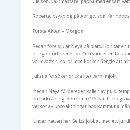
Gleison, vaktmästare, pappa med ensam vårdna
Roberta, psykolog på Abrigo, som får hoppa i
Första Akten – Morgon
Redan före sju är Neya på plats. Hon tar en
morgonförberedelser. Och sänder en tacksam
varmvatten. Kollar med kocken Sérgio att allt 
Juliana försöker dricka litet varm mjölk
medan Neya förbereder kollen av puls, tempe
en förlossning, den femte? Redan förra gravi
veckor av uppvaktningar hos kommunalmän ut
Under natten har Geilza jobbat med ett juri