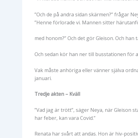
”Och de på andra sidan skärmen?” frågar Ney
”Henne förlorade vi. Mannen sitter härutanför
med honom?” Och det gör Gleison. Och han ta
Och sedan kör han ner till busstationen för a
Vak måste anhöriga eller vänner själva ordna.
januari.
Tredje akten – Kväll
”Vad jag är trött”, säger Neya, när Gleison s
har feber, kan vara Covid.”
Renata har svårt att andas. Hon är hiv-positi