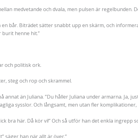
mellan medvetande och dvala, men pulsen är regelbunden. D
 på en bår. Biträdet sätter snabbt upp en skärm, och informe
r burit henne hit.”
r och politisk ork.
er, steg och rop och skrammel.
på annat än Juliana. ”Du håller Juliana under armarna. Ja, j
agliga sysslor. Och långsamt, men utan fler komplikationer, fö
k bra här. Då kör vi!” Och så utför han det enkla ingrepp so
t” säger han när allt är över.”