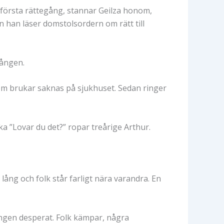
s första rättegång, stannar Geilza honom,
 han läser domstolsordern om rätt till
gången.
 som brukar saknas på sjukhuset. Sedan ringer
baka ”Lovar du det?” ropar treårige Arthur.
 lång och folk står farligt nära varandra. En
ingen desperat. Folk kämpar, några