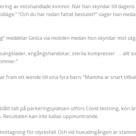
lacering av misshandlade kvinnor. När han skyndar till dagen
dläge.” ”Och du har redan fattat beslutet?” säger han medan
 väg” meddelar Geilza via mobilen medan hon skyndar mot ut
, sängkläder, engångshandskar, sterila kompresser . . . allt
kommer.”
mpar fram ett leende till sina fyra barn. ”Mamma är snart till
t blått tält på parkeringsplatsen utförs Covid testning, kön är
s. Resultaten kan inte kallas uppmuntrande.
tmottagning för olycksfall. Och vid huvudingången är stämn