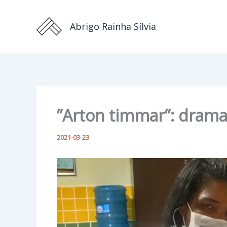
Hoppa
till
Abrigo Rainha Sílvia
innehåll
”Arton timmar”: drama 
2021-03-23