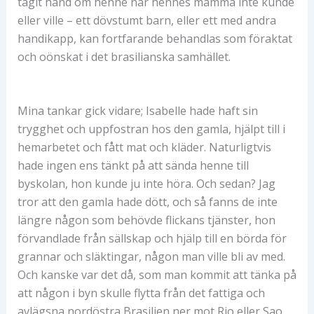
tagit hand om henne när hennes mamma inte kunde
eller ville – ett dövstumt barn, eller ett med andra
handikapp, kan fortfarande behandlas som föraktat
och oönskat i det brasilianska samhället.
Mina tankar gick vidare; Isabelle hade haft sin
trygghet och uppfostran hos den gamla, hjälpt till i
hemarbetet och fått mat och kläder. Naturligtvis
hade ingen ens tänkt på att sända henne till
byskolan, hon kunde ju inte höra. Och sedan? Jag
tror att den gamla hade dött, och så fanns de inte
längre någon som behövde flickans tjänster, hon
förvandlade från sällskap och hjälp till en börda för
grannar och släktingar, någon man ville bli av med.
Och kanske var det då, som man kommit att tänka på
att någon i byn skulle flytta från det fattiga och
avlägsna nordöstra Brasilien ner mot Rio eller Sao