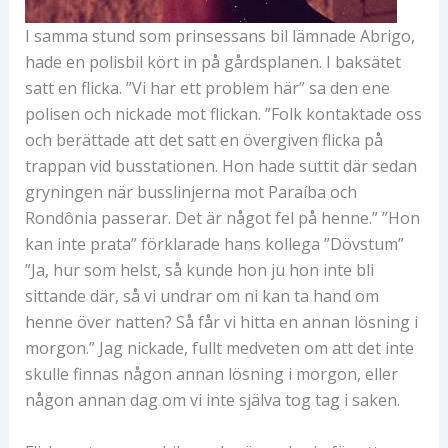
I samma stund som prinsessans bil lämnade Abrigo,
hade en polisbil kört in på gårdsplanen. I baksätet
satt en flicka. ”Vi har ett problem här” sa den ene
polisen och nickade mot flickan. ”Folk kontaktade oss
och berättade att det satt en övergiven flicka på
trappan vid busstationen. Hon hade suttit där sedan
gryningen när busslinjerna mot Paraíba och
Rondônia passerar. Det är något fel på henne.” ”Hon
kan inte prata” förklarade hans kollega ”Dövstum”
”Ja, hur som helst, så kunde hon ju hon inte bli
sittande där, så vi undrar om ni kan ta hand om
henne över natten? Så får vi hitta en annan lösning i
morgon.” Jag nickade, fullt medveten om att det inte
skulle finnas någon annan lösning i morgon, eller
någon annan dag om vi inte själva tog tag i saken.