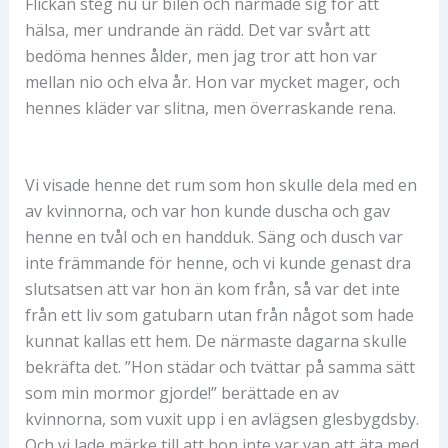
Flickan steg nu ur bilen och närmade sig för att
hälsa, mer undrande än rädd. Det var svårt att
bedöma hennes ålder, men jag tror att hon var
mellan nio och elva år. Hon var mycket mager, och
hennes kläder var slitna, men överraskande rena.
Vi visade henne det rum som hon skulle dela med en
av kvinnorna, och var hon kunde duscha och gav
henne en tvål och en handduk. Säng och dusch var
inte främmande för henne, och vi kunde genast dra
slutsatsen att var hon än kom från, så var det inte
från ett liv som gatubarn utan från något som hade
kunnat kallas ett hem. De närmaste dagarna skulle
bekräfta det. ”Hon städar och tvättar på samma sätt
som min mormor gjorde!” berättade en av
kvinnorna, som vuxit upp i en avlägsen glesbygdsby.
Och vi lade märke till att hon inte var van att äta med