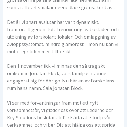
grönsakerna på sina tallrikar äta med entusiasm,
som vi alla vet smakar egenodlade grönsaker bäst.
Det år vi snart avslutar har varit dynamiskt,
framförallt genom total renovering av bostäder, och
utökning av förskolans lokaler. Och omläggning av
avloppssystemet, mindre glamoröst – men nu kan vi
möta regntiden med tillförsikt.
Den 1 november fick vi minnas den så tragiskt
omkomne Jonatan Block, vars familj och vänner
engagerat sig för Abrigo. Nu bär en av Förskolans
rum hans namn, Sala Jonatan Block.
Vi ser med förväntningar fram mot ett nytt
verksamhetsår, vi gläder oss över att Lederne och
Key Solutions beslutat att fortsätta att stödja vår
verksamhet, och vi ber Dig att hjälpa oss att sprida