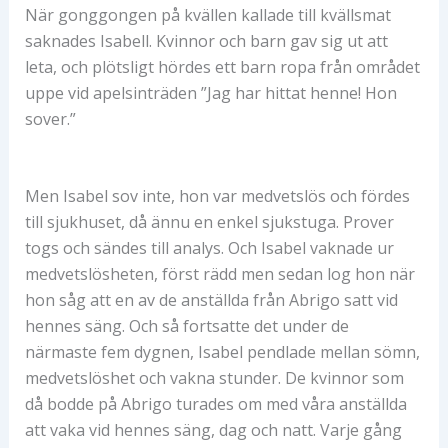
När gonggongen på kvällen kallade till kvällsmat
saknades Isabell. Kvinnor och barn gav sig ut att
leta, och plötsligt hördes ett barn ropa från området
uppe vid apelsinträden ”Jag har hittat henne! Hon
sover.”
Men Isabel sov inte, hon var medvetslös och fördes
till sjukhuset, då ännu en enkel sjukstuga. Prover
togs och sändes till analys. Och Isabel vaknade ur
medvetslösheten, först rädd men sedan log hon när
hon såg att en av de anställda från Abrigo satt vid
hennes säng. Och så fortsatte det under de
närmaste fem dygnen, Isabel pendlade mellan sömn,
medvetslöshet och vakna stunder. De kvinnor som
då bodde på Abrigo turades om med våra anställda
att vaka vid hennes säng, dag och natt. Varje gång