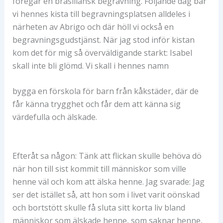
föregår en brasiliansk begravning. Följande dag bar
vi hennes kista till begravningsplatsen alldeles i
närheten av Abrigo och där höll vi också en
begravningsgudstjänst. När jag stod inför kistan
kom det för mig så överväldigande starkt: Isabel
skall inte bli glömd. Vi skall i hennes namn
bygga en förskola för barn från kåkstäder, där de
får känna trygghet och får dem att känna sig
värdefulla och älskade.
Efteråt sa någon: Tänk att flickan skulle behöva dö
när hon till sist kommit till människor som ville
henne väl och kom att älska henne. Jag svarade: Jag
ser det istället så, att hon som i livet varit oönskad
och bortstött skulle få sluta sitt korta liv bland
människor som älskade henne, som saknar henne,