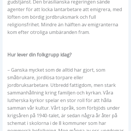
gudstjänst. Den brasilianska regeringen sände
agenter för att locka lantarbetare att emigrera, med
löften om bördig jordbruksmark och full
religionsfrihet. Mindre än hälften av emigranterna
kom efter otroliga umbäranden fram.
Hur lever din folkgrupp idag?
– Ganska mycket som de alltid har gjort, som
småbrukare, jordlösa torpare eller
jordbruksarbetare. Utbredd fattigdom, men stark
sammanhållning kring familjen och kyrkan. Våra
lutherska kyrkor spelar en stor roll för att hålla
samman vår kultur. Vårt språk, som förbjöds under
krigsåren på 1940-talet, är sedan några år åter på
schemat i skolorna i de 8 kommuner som har
pommersk befolkning. Men många av oss ungdomar