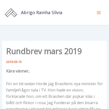
Hoppa
till
Abrigo Rainha Sílvia
innehåll
Rundbrev mars 2019
2019-03-15
Kära vänner,
För en tid sedan hörde jag Brasiliens nya minister för
familjefrågor tala i TV. Hon hade en vision,
förklarade hon, om ett Brasilien där pojkar kläs i
blått och flickor i rosa. Jag funderar på den bisarra
prioritering i ett land där miljoner barn aldrig får en