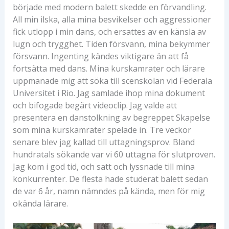
började med modern balett skedde en förvandling.
All min ilska, alla mina besvikelser och aggressioner
fick utlopp i min dans, och ersattes av en känsla av
lugn och trygghet. Tiden försvann, mina bekymmer
försvann. Ingenting kändes viktigare än att få
fortsätta med dans. Mina kurskamrater och lärare
uppmanade mig att söka till scenskolan vid Federala
Universitet i Rio. Jag samlade ihop mina dokument
och bifogade begärt videoclip. Jag valde att
presentera en danstolkning av begreppet Skapelse
som mina kurskamrater spelade in. Tre veckor
senare blev jag kallad till uttagningsprov. Bland
hundratals sökande var vi 60 uttagna för slutproven.
Jag kom i god tid, och satt och lyssnade till mina
konkurrenter. De flesta hade studerat balett sedan
de var 6 år, namn nämndes på kända, men för mig
okända lärare.