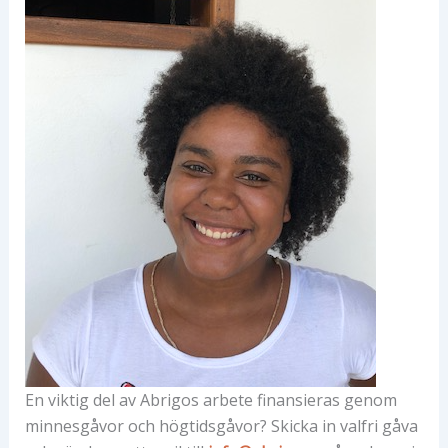
En viktig del av Abrigos arbete finansieras genom
minnesgåvor och högtidsgåvor? Skicka in valfri gåva