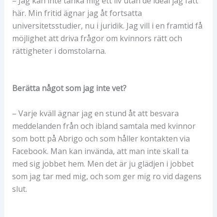
– Jag kan inte tänka mig ett liv utan de ideal jag fått
här. Min fritid ägnar jag åt fortsatta
universitetsstudier, nu i juridik. Jag vill i en framtid få
möjlighet att driva frågor om kvinnors rätt och
rättigheter i domstolarna.
Berätta något som jag inte vet?
– Varje kväll ägnar jag en stund åt att besvara
meddelanden från och ibland samtala med kvinnor
som bott på Abrigo och som håller kontakten via
Facebook. Man kan invända, att man inte skall ta
med sig jobbet hem. Men det är ju glädjen i jobbet
som jag tar med mig, och som ger mig ro vid dagens
slut.