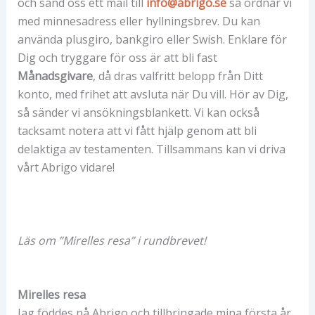
och sänd oss ett mail till
info@abrigo.se
så ordnar vi
med minnesadress eller hyllningsbrev. Du kan
använda plusgiro, bankgiro eller Swish. Enklare för
Dig och tryggare för oss är att bli fast
Månadsgivare
, då dras valfritt belopp från Ditt
konto, med frihet att avsluta när Du vill. Hör av Dig,
så sänder vi ansökningsblankett. Vi kan också
tacksamt notera att vi fått hjälp genom att bli
delaktiga av testamenten. Tillsammans kan vi driva
vårt Abrigo vidare!
Läs om ”Mirelles resa” i rundbrevet!
Mirelles resa
Jag föddes på Abrigo och tillbringade mina första år