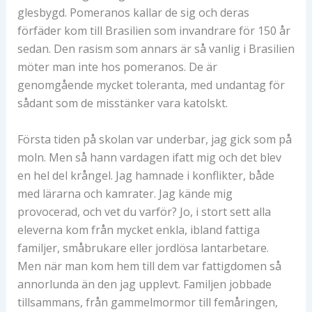
glesbygd. Pomeranos kallar de sig och deras
förfäder kom till Brasilien som invandrare för 150 år
sedan. Den rasism som annars är så vanlig i Brasilien
möter man inte hos pomeranos. De är
genomgående mycket toleranta, med undantag för
sådant som de misstänker vara katolskt.
Första tiden på skolan var underbar, jag gick som på
moln. Men så hann vardagen ifatt mig och det blev
en hel del krångel. Jag hamnade i konflikter, både
med lärarna och kamrater. Jag kände mig
provocerad, och vet du varför? Jo, i stort sett alla
eleverna kom från mycket enkla, ibland fattiga
familjer, småbrukare eller jordlösa lantarbetare.
Men när man kom hem till dem var fattigdomen så
annorlunda än den jag upplevt. Familjen jobbade
tillsammans, från gammelmormor till femåringen,