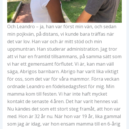
Och Leandro – ja, han var först min vän, och sedan
min pojkvän, på distans, vi kunde bara träffas när
det var lov. Han var och är mitt stöd och min
uppmuntran. Han studerar administration. Jag tror
att vi har en framtid tillsammans, på samma sätt som
vi har ett gemensamt förflutet. Vi är, kan man väll
säga, Abrigos barnbarn. Abrigo har varit lika viktigt
för oss, som det var för våra mammor. Förra veckan
ordnade Leandro en födelsedagsfest för mig. Min
mamma kom till festen. Vi har inte haft mycket
kontakt de senaste 4 åren. Det har varit hennes val.
Nu kändes det som ett stort steg framåt, att hon var
med. Hon är 32 år nu. När hon var 19 år, lika gammal
som jag är idag, var hon ensam mamma till en 6-årig