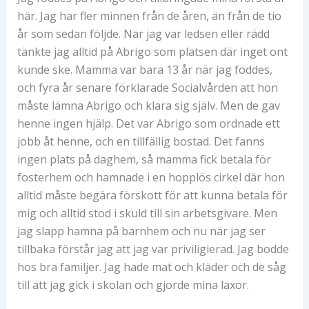
här. Jag har fler minnen från de åren, än från de tio
år som sedan följde. När jag var ledsen eller rädd
tänkte jag alltid på Abrigo som platsen där inget ont
kunde ske. Mamma var bara 13 år när jag föddes,
och fyra år senare förklarade Socialvården att hon
måste lämna Abrigo och klara sig själv. Men de gav
henne ingen hjälp. Det var Abrigo som ordnade ett
jobb åt henne, och en tillfällig bostad. Det fanns
ingen plats på daghem, så mamma fick betala för
fosterhem och hamnade i en hopplös cirkel där hon
alltid måste begära förskott för att kunna betala för
mig och alltid stod i skuld till sin arbetsgivare. Men
jag slapp hamna på barnhem och nu när jag ser
tillbaka förstår jag att jag var priviligierad. Jag bodde
hos bra familjer. Jag hade mat och kläder och de såg
till att jag gick i skolan och gjorde mina läxor.