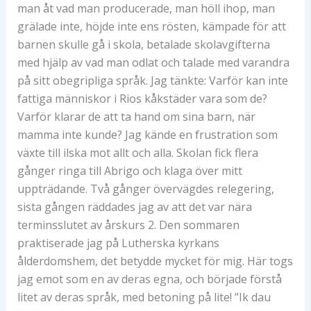
man åt vad man producerade, man höll ihop, man
grälade inte, höjde inte ens rösten, kämpade för att
barnen skulle gå i skola, betalade skolavgifterna
med hjälp av vad man odlat och talade med varandra
på sitt obegripliga språk. Jag tänkte: Varför kan inte
fattiga människor i Rios kåkstäder vara som de?
Varför klarar de att ta hand om sina barn, när
mamma inte kunde? Jag kände en frustration som
växte till ilska mot allt och alla. Skolan fick flera
gånger ringa till Abrigo och klaga över mitt
uppträdande. Två gånger övervägdes relegering,
sista gången räddades jag av att det var nära
terminsslutet av årskurs 2. Den sommaren
praktiserade jag på Lutherska kyrkans
ålderdomshem, det betydde mycket för mig. Här togs
jag emot som en av deras egna, och började förstå
litet av deras språk, med betoning på lite! ”Ik dau