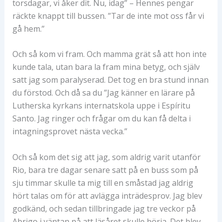
torsdagar, vi åker dit. Nu, idag” – Hennes pengar
räckte knappt till bussen. ”Tar de inte mot oss får vi
gå hem.”
Och så kom vi fram. Och mamma grät så att hon inte
kunde tala, utan bara la fram mina betyg, och själv
satt jag som paralyserad. Det tog en bra stund innan
du förstod. Och då sa du ”Jag känner en lärare på
Lutherska kyrkans internatskola uppe i Espíritu
Santo. Jag ringer och frågar om du kan få delta i
intagningsprovet nästa vecka.”
Och så kom det sig att jag, som aldrig varit utanför
Rio, bara tre dagar senare satt på en buss som på
sju timmar skulle ta mig till en småstad jag aldrig
hört talas om för att avlägga inträdesprov. Jag blev
godkänd, och sedan tillbringade jag tre veckor på
Abrigo i väntan på att läsåret skulle börja. Det blev