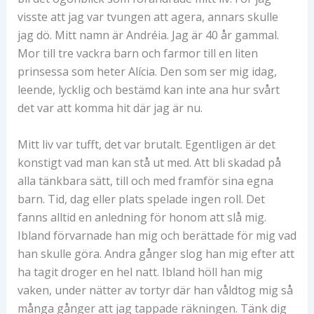
visste att jag var tvungen att agera, annars skulle
jag dö. Mitt namn är Andréia. Jag är 40 år gammal.
Mor till tre vackra barn och farmor till en liten
prinsessa som heter Alícia. Den som ser mig idag,
leende, lycklig och bestämd kan inte ana hur svårt
det var att komma hit där jag är nu.
Mitt liv var tufft, det var brutalt. Egentligen är det
konstigt vad man kan stå ut med. Att bli skadad på
alla tänkbara sätt, till och med framför sina egna
barn. Tid, dag eller plats spelade ingen roll. Det
fanns alltid en anledning för honom att slå mig.
Ibland förvarnade han mig och berättade för mig vad
han skulle göra. Andra gånger slog han mig efter att
ha tagit droger en hel natt. Ibland höll han mig
vaken, under nätter av tortyr där han våldtog mig så
många gånger att jag tappade räkningen. Tänk dig