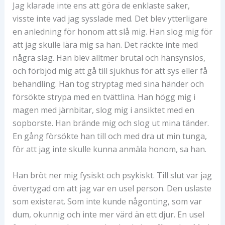
Jag klarade inte ens att göra de enklaste saker,
visste inte vad jag sysslade med. Det blev ytterligare
en anledning för honom att slå mig. Han slog mig för
att jag skulle lära mig sa han. Det räckte inte med
några slag. Han blev alltmer brutal och hänsynslös,
och förbjöd mig att gå till sjukhus för att sys eller få
behandling. Han tog stryptag med sina händer och
försökte strypa med en tvättlina. Han högg mig i
magen med järnbitar, slog mig i ansiktet med en
sopborste. Han brände mig och slog ut mina tänder.
En gång försökte han till och med dra ut min tunga,
för att jag inte skulle kunna anmäla honom, sa han.
Han bröt ner mig fysiskt och psykiskt. Till slut var jag
övertygad om att jag var en usel person. Den uslaste
som existerat. Som inte kunde någonting, som var
dum, okunnig och inte mer värd än ett djur. En usel