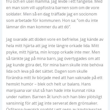
fru och en usel mamma. Jag levde i ett fängelse. Med
en man som vill uppfostra barnen som om de vore
soldater. Men så en dag träffade jag en socionom
som arbetade för kommunen. Hon sa: ”om du inte
lämnar din man kommer du att dö”.
Jag svarade att döden vore en befrielse. Jag kände av
hela mitt hjärta att jag inte längre orkade lida. Mitt
psyke, mitt hjärta, min kropp orkade inte mer. Men
så tänkte jag på mina barn, jag övertygades om att
jag kunde göra det, för mina barn skulle inte behöva
lida och leva på det sättet. Dagen som skulle
förändra mitt liv började med att han vaknade på ett
hemskt humör – blek och helt ur balans. Hans
marijuana var slut så han hade inte kunnat röka
under natten. Barnen åt lunch och han blev plötsligt
vansinnig för att jag inte serverat dem grönsaker.
Örfilarna övergick snabbt i ett regn av knytnävsslag.