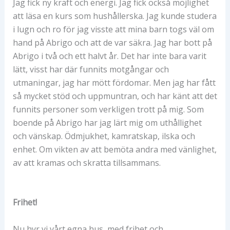
Jag fick ny kraft och energi. Jag fick också möjlighet
att läsa en kurs som hushållerska. Jag kunde studera
i lugn och ro för jag visste att mina barn togs väl om
hand på Abrigo och att de var säkra. Jag har bott på
Abrigo i två och ett halvt år. Det har inte bara varit
lätt, visst har där funnits motgångar och
utmaningar, jag har mött fördomar. Men jag har fått
så mycket stöd och uppmuntran, och har känt att det
funnits personer som verkligen trott på mig. Som
boende på Abrigo har jag lärt mig om uthållighet
och vänskap. Ödmjukhet, kamratskap, ilska och
enhet. Om vikten av att bemöta andra med vänlighet,
av att kramas och skratta tillsammans.
Frihet!
Nu hyr vi vårt egna hus, med frihet och