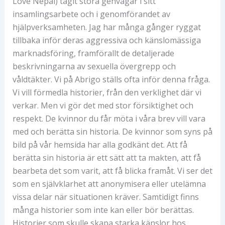
Love Nepal) tagit stora genvägar i sitt
insamlingsarbete och i genomförandet av
hjälpverksamheten. Jag har många gånger ryggat
tillbaka inför deras aggressiva och känslomässiga
marknadsföring, framförallt de detaljerade
beskrivningarna av sexuella övergrepp och
våldtäkter. Vi på Abrigo ställs ofta inför denna fråga.
Vi vill förmedla historier, från den verklighet där vi
verkar. Men vi gör det med stor försiktighet och
respekt. De kvinnor du får möta i våra brev vill vara
med och berätta sin historia. De kvinnor som syns på
bild på vår hemsida har alla godkänt det. Att få
berätta sin historia är ett sätt att ta makten, att få
bearbeta det som varit, att få blicka framåt. Vi ser det
som en självklarhet att anonymisera eller utelämna
vissa delar när situationen kräver. Samtidigt finns
många historier som inte kan eller bör berättas.
Historier som skulle skapa starka känslor hos