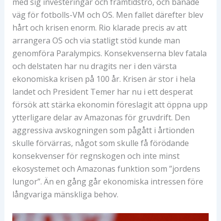
med sig investeringar och framtidstro, och banade
väg för fotbolls-VM och OS. Men fallet därefter blev
hårt och krisen enorm. Rio klarade precis av att
arrangera OS och via statligt stöd kunde man
genomföra Paralympics. Konsekvenserna blev fatala
och delstaten har nu dragits ner i den värsta
ekonomiska krisen på 100 år. Krisen är stor i hela
landet och President Temer har nu i ett desperat
försök att stärka ekonomin föreslagit att öppna upp
ytterligare delar av Amazonas för gruvdrift. Den
aggressiva avskogningen som pågått i årtionden
skulle förvärras, något som skulle få förödande
konsekvenser för regnskogen och inte minst
ekosystemet och Amazonas funktion som ”jordens
lungor”. Än en gång går ekonomiska intressen före
långvariga mänskliga behov.