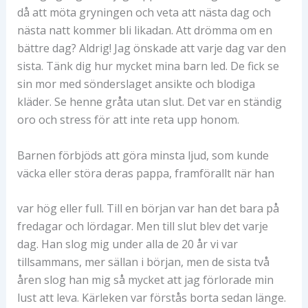
då att möta gryningen och veta att nästa dag och
nästa natt kommer bli likadan. Att drömma om en
bättre dag? Aldrig! Jag önskade att varje dag var den
sista. Tänk dig hur mycket mina barn led. De fick se
sin mor med sönderslaget ansikte och blodiga
kläder. Se henne gråta utan slut. Det var en ständig
oro och stress för att inte reta upp honom.
Barnen förbjöds att göra minsta ljud, som kunde
väcka eller störa deras pappa, framförallt när han
var hög eller full. Till en början var han det bara på
fredagar och lördagar. Men till slut blev det varje
dag. Han slog mig under alla de 20 år vi var
tillsammans, mer sällan i början, men de sista två
åren slog han mig så mycket att jag förlorade min
lust att leva. Kärleken var förstås borta sedan länge.