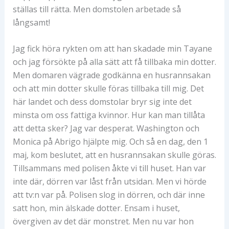
ställas till rätta. Men domstolen arbetade så
långsamt!
Jag fick höra rykten om att han skadade min Tayane
och jag försökte på alla sätt att få tillbaka min dotter.
Men domaren vägrade godkänna en husrannsakan
och att min dotter skulle föras tillbaka till mig. Det
här landet och dess domstolar bryr sig inte det
minsta om oss fattiga kvinnor. Hur kan man tillåta
att detta sker? Jag var desperat. Washington och
Monica på Abrigo hjälpte mig. Och så en dag, den 1
maj, kom beslutet, att en husrannsakan skulle göras.
Tillsammans med polisen åkte vi till huset. Han var
inte där, dörren var låst från utsidan. Men vi hörde
att tv:n var på. Polisen slog in dörren, och där inne
satt hon, min älskade dotter. Ensam i huset,
övergiven av det där monstret. Men nu var hon