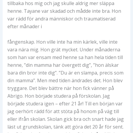
tillbaka hos mig och jag skulle aldrig mer släppa
henne. Tayane var skadad och mådde inte bra. Hon
var rädd för andra människor och traumatiserad
efter månader i
fångenskap. Hon ville inte ha min kärlek, ville inte
vara nära mig. Hon grät mycket. Under månaderna
som han var ensam med henne sa han hela tiden till
henne, ”din mamma har övergett dig”, ”hon älskar
bara din bror inte dig”. ”Du är en slampa, precis som
din mamma”. Men med tiden ändrades det. Hon blev
tryggare. Det blev bättre när hon fick vänner på
Abrigo. Hon började studera på förskolan. Jag
började studera igen – efter 21 år! Till en början var
jag oerhört rädd för att stöta på honom på väg till
eller ifrån skolan. Skolan gick bra och snart hade jag
läst ut grundskolan, tänk att göra det 20 år för sent.