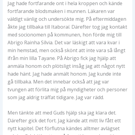
Jag hade fortfarande ont i hela kroppen och kände
fortfarande blodsmaken i munnen. Läkaren var
väldigt vänlig och undersökte mig. På eftermiddagen
åkte jag tillbaka till Itaboraí. Därefter tog jag kontakt
med socionomen på kommunen, hon förde mig till
Abrigo Rainha Sílvia. Det var läskigt att vara kvar i
min hemstad, men också skönt att inte vara så långt
ifrån min lilla Tayane. På Abrigo fick jag hjälp att
anmäla honom och plötsligt insåg jag att något nytt
hade hänt. Jag hade anmält honom. Jag kunde inte
gå tillbaka. Men det innebar också att jag var
tvungen att förlita mig på myndigheter och personer
som jag aldrig träffat tidigare. Jag var rädd.
Men tänkte att med Guds hjälp ska jag klara det.
Därefter gick det fort. Jag kände att mitt liv fått ett
nytt kapitel. Det förflutna kändes alltmer avlägset