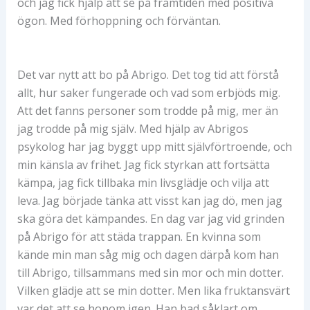
och jag fick hjälp att se på framtiden med positiva
ögon. Med förhoppning och förväntan.
Det var nytt att bo på Abrigo. Det tog tid att förstå
allt, hur saker fungerade och vad som erbjöds mig.
Att det fanns personer som trodde på mig, mer än
jag trodde på mig själv. Med hjälp av Abrigos
psykolog har jag byggt upp mitt självförtroende, och
min känsla av frihet. Jag fick styrkan att fortsätta
kämpa, jag fick tillbaka min livsglädje och vilja att
leva. Jag började tänka att visst kan jag dö, men jag
ska göra det kämpandes. En dag var jag vid grinden
på Abrigo för att städa trappan. En kvinna som
kände min man såg mig och dagen därpå kom han
till Abrigo, tillsammans med sin mor och min dotter.
Vilken glädje att se min dotter. Men lika fruktansvärt
var det att se honom igen. Han bad såklart om