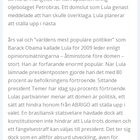
oljebolaget Petrobras. Ett domslut som Lula genast
meddelade att han skulle överklaga. Lula planerar
att ställa upp i nästa
års val och ”världens mest populäre politiker” som
Barack Obama kallade Lula för 2009 leder enligt
opinionsmätningarna – åtminstone före domen –
stort. Han är forfarande enormt populär. När Lula
lämnade presidentposten gjorde han det med 80
procent av befolkningens förtroende. Sittande
president Temer har idag sju procents förtroende.
Lulas partivänner menar att domen är politisk, ett
sätt att hindra honom från ABRIGO att ställa upp i
valet. En brasiliansk statsvetare hävdade dock att
konstitutionen inte hindrar att Lula trots domen och
ett fängelsestraff kan väljas till president. Det ter sig
dock som en alltför absurd utveckling, även för