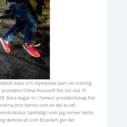
politiskt kaos och olympiska spel i en märklig
resident Dilma Rousseff fick sitt slut 31
18. Bara dagar in i Temers presidentskap fick
onerna mot henne som en del av ett
okratiska. Samtidigt som jag skriver detta
ung demokrati som Brasilien ger det