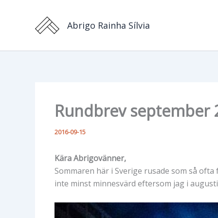
Hoppa
till
Abrigo Rainha Sílvia
innehåll
Rundbrev september 
2016-09-15
Kära Abrigovänner,
Sommaren här i Sverige rusade som så ofta fö
inte minst minnesvärd eftersom jag i augusti