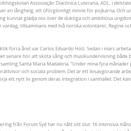
khögskolan Assosiação Diacônica Luterana, ADL, i delstaten 
er en långhelg, ett oförglömligt minne för pojkarna. Och und
ång kunnat glädja oss över de duktiga och ambitiösa ungdom
 vardag, tillsammans med två norska volontärer, Regine och 
ik förra året var Carlos Eduardo Holz. Sedan i mars arbetar
ll det senare hör att sköta sång och musikundervisning båd
örsamling Santa Maria Madalena. ”Under mina fyra månader på
av orättvisor och sociala problem. Det är ett livsavgörande 
 ett nytt liv genom deras integration i samhället. Det känns 
ering från Forum Syd har nu nått sitt slut. 16 intensiva mån