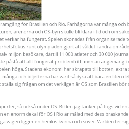
r framgång för Brasilien och Rio. Farhågorna var många och
en, arenorna och OS-byn skulle bli klara i tid och om säkerh
lket verkar ha fungerat. Spelen skonades från organiserade 
rhetsfokus runt olympiaden gjort att våldet i andra område
 halv miljon besökare, därtill 11 000 atleter och 30 000 jour
inte påstå att allt fungerat problemfritt, men arrangemang i
elen höga. Stadens ekonomi har skrapats till botten, extra
ör många och biljetterna har varit så dyra att bara en liten 
t ställa sig frågan om det verkligen är OS som Brasilien bör 
xperter, så också under OS. Bilden jag tänker på togs vid en
en en enorm dekal för OS i Rio är målad med dess braskande
iga vägen ligger en hemlös kvinna och sover. Världen ter sig 