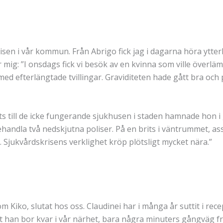
risen i vår kommun. Från Abrigo fick jag i dagarna höra ytterl
 mig: ”I onsdags fick vi besök av en kvinna som ville överlä
med efterlängtade tvillingar. Graviditeten hade gått bra och 
örts till de icke fungerande sjukhusen i staden hamnade ho
ehandla två nedskjutna poliser. På en brits i väntrummet, as
 Sjukvårdskrisens verklighet kröp plötsligt mycket nära.”
 Kiko, slutat hos oss. Claudinei har i många år suttit i recept
att han bor kvar i vår närhet, bara några minuters gångväg f