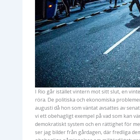
I Rio går istället vintern mot sitt slut, en vi
röra. De politiska och ekonomiska problemen 
augusti då hon som väntat avsattes av senate
vi ett obehagligt exempel på vad som kan v
demokratiskt system och en rättighet för m
ser jag bilder från gårdagen, där fredliga d