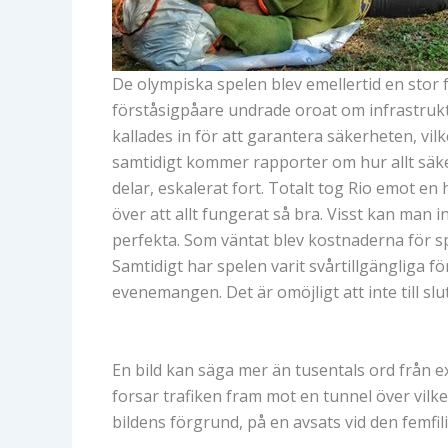
De olympiska spelen blev emellertid en sto
förståsigpåare undrade oroat om infrastruktur
kallades in för att garantera säkerheten, vi
samtidigt kommer rapporter om hur allt säke
delar, eskalerat fort. Totalt tog Rio emot en
över att allt fungerat så bra. Visst kan man 
perfekta. Som väntat blev kostnaderna för sp
Samtidigt har spelen varit svårtillgängliga f
evenemangen. Det är omöjligt att inte till slu
En bild kan säga mer än tusentals ord från e
forsar trafiken fram mot en tunnel över vilk
bildens förgrund, på en avsats vid den femfil