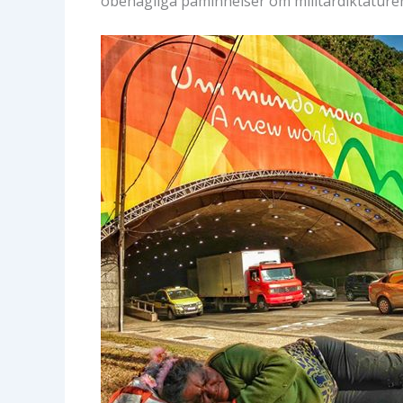
obehagliga påminnelser om militärdiktature