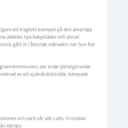
igare ett tragiskt exempel på den allvarliga
mna alldeles nya babykläder och annat
precis gått in i åttonde månaden när hon fick
n i grannkommunen, där ende tjänstgörande
sisterad av ett sjukvårdsbiträde, kämpade
ionen och varit vår allt-i-allo. Vi önskar
rån Abrigo.