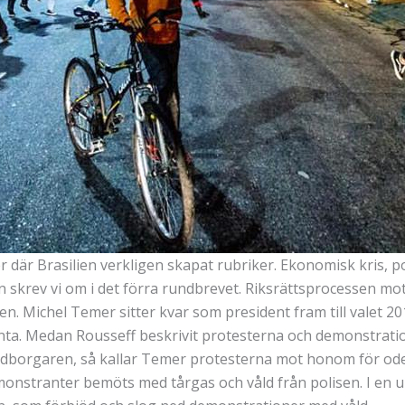
nter där Brasilien verkligen skapat rubriker. Ekonomisk kris, 
skrev vi om i det förra rundbrevet. Riksrättsprocessen mot p
n. Michel Temer sitter kvar som president fram till valet 20
änta. Medan Rousseff beskrivit protesterna och demonstrati
edborgaren, så kallar Temer protesterna mot honom för odem
emonstranter bemöts med tårgas och våld från polisen. I en 