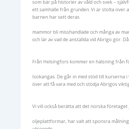
som bär på historier av våld och svek – själv
ett samhälle från grunden. Vi är stolta över
barnen har sett deras
mammor bli misshandlade och många av mammo
och lär av vad de anställda vid Abrigo gör. Då
Från Helsingfors kommer en hälsning från 
Isokangas. De går in med stöd till kurserna i
över att få vara med och stödja Abrigos vikti
Vi vill också berätta att det norska företaget 
oljeplattformar, har valt att sponsra målni
utseende.