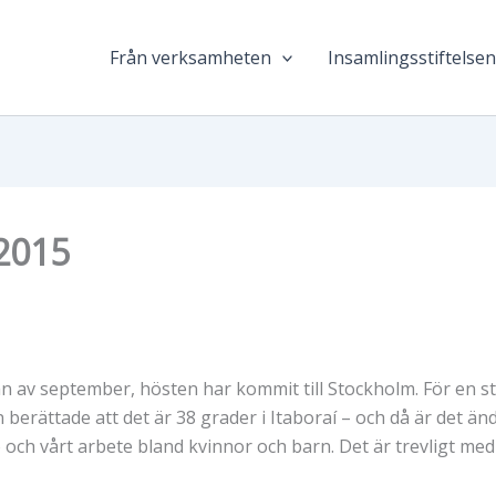
Från verksamheten
Insamlingsstiftelse
2015
rjan av september, hösten har kommit till Stockholm. För en 
berättade att det är 38 grader i Itaboraí – och då är det änd
o och vårt arbete bland kvinnor och barn. Det är trevligt m