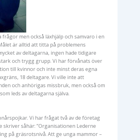
la frågor men också läxhjälp och samvaro i en
Målet är alltid att titta på problemens
mycket av deltagarna, ingen hade tidigare
stark och trygg grupp. Vi har förvånats över
tion till kvinnor och inte minst deras egna
äns, 18 deltagare. Vi ville inte att
llanden och anhörigas missbruk, men också om
 som leds av deltagarna själva.
nårspojkar. Vi har frågat två av de företag
e skriver såhär: ”Organisationen Lederne
ring på gräsrotsnivå. Att ge unga mammor –