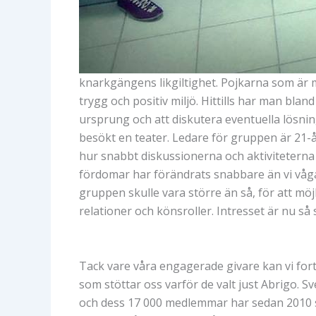
knarkgängens likgiltighet. Pojkarna som är m
trygg och positiv miljö. Hittills har man blan
ursprung och att diskutera eventuella lösni
besökt en teater. Ledare för gruppen är 21-år
hur snabbt diskussionerna och aktiviteterna f
fördomar har förändrats snabbare än vi vågat
gruppen skulle vara större än så, för att m
relationer och könsroller. Intresset är nu så 
Tack vare våra engagerade givare kan vi forts
som stöttar oss varför de valt just Abrigo.
och dess 17 000 medlemmar har sedan 2010 st