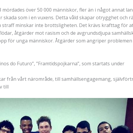
mördades över 50 000 människor, fler än i något annat land 
 skada som i en vuxens. Detta våld skapar otrygghet och räds
straff minskar inte brottsligheten. Det krävs krafttag för at
flödar, åtgärder mot rasism och de avgrundsdjupa samhällsk
opp för unga människor. Åtgärder som angriper problemen p
nos do Futuro”, ”Framtidspojkarna”, som startats under
kar från vårt närområde, till samhällsengagemang, självförtro
 till