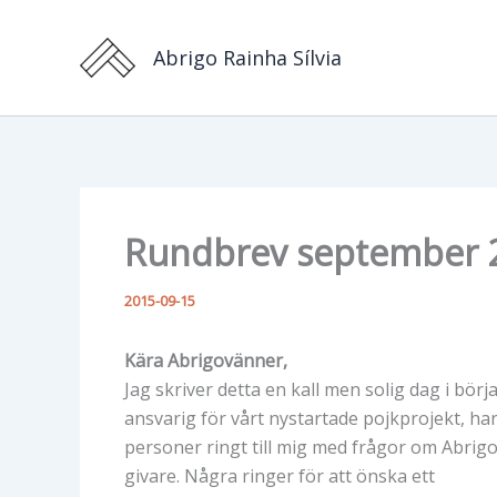
Hoppa
till
Abrigo Rainha Sílvia
innehåll
Rundbrev september 
2015-09-15
Kära Abrigovänner,
Jag skriver detta en kall men solig dag i bö
ansvarig för vårt nystartade pojkprojekt, han 
personer ringt till mig med frågor om Abrig
givare. Några ringer för att önska ett