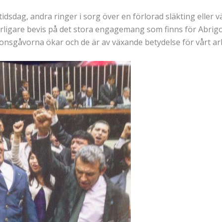
idsdag, andra ringer i sorg över en förlorad släkting eller 
terligare bevis på det stora engagemang som finns för Abrig
tionsgåvorna ökar och de är av växande betydelse för vårt ar