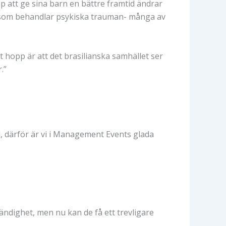
lp att ge sina barn en bättre framtid ändrar
ken som behandlar psykiska trauman- många av
opp är att det brasilianska samhället ser
.”
ld, därför är vi i Management Events glada
ndighet, men nu kan de få ett trevligare