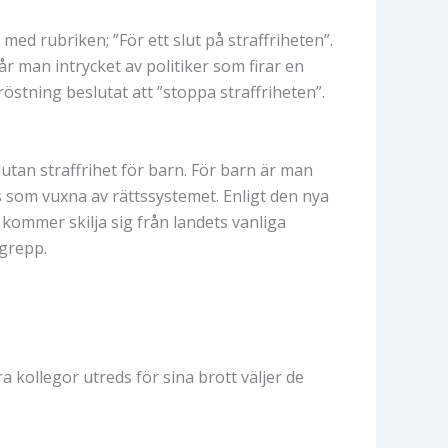
g med rubriken; ”För ett slut på straffriheten”.
år man intrycket av politiker som firar en
östning beslutat att ”stoppa straffriheten”.
utan straffrihet för barn. För barn är man
s som vuxna av rättssystemet. Enligt den nya
 kommer skilja sig från landets vanliga
egrepp.
a kollegor utreds för sina brott väljer de