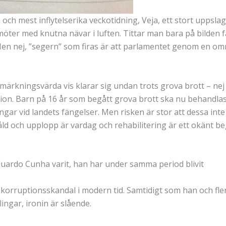
ta och mest inflytelserika veckotidning, Veja, ett stort uppsla
möter med knutna nävar i luften. Tittar man bara på bilden f
. Men nej, ”segern” som firas är att parlamentet genom en omr
märkningsvärda vis klarar sig undan trots grova brott – nej 
ention. Barn på 16 år som begått grova brott ska nu behandla
ngar vid landets fängelser. Men risken är stor att dessa inte
våld och upplopp är vardag och rehabilitering är ett okänt b
uardo Cunha varit, han har under samma period blivit
a korruptionsskandal i modern tid. Samtidigt som han och fler
ingar, ironin är slående.