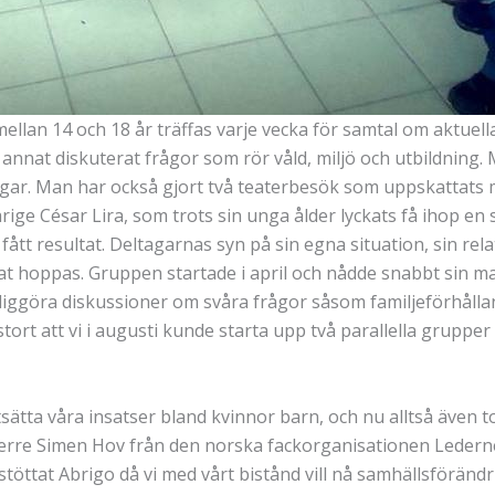
ellan 14 och 18 år träffas varje vecka för samtal om aktuel
d annat diskuterat frågor som rör våld, miljö och utbildning. 
ngar. Man har också gjort två teaterbesök som uppskattats 
ige César Lira, som trots sin unga ålder lyckats få ihop en 
ått resultat. Deltagarnas syn på sin egna situation, sin rela
 hoppas. Gruppen startade i april och nådde snabbt sin maxgr
öjliggöra diskussioner om svåra frågor såsom familjeförhå
stort att vi i augusti kunde starta upp två parallella grupper
ätta våra insatser bland kvinnor barn, och nu alltså även to
 Sverre Simen Hov från den norska fackorganisationen Ledern
öttat Abrigo då vi med vårt bistånd vill nå samhällsföränd