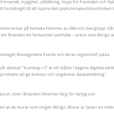
förtroende, trygghet, utbildning, hopp för framtiden och hjä
 att ha bidragit till att öppna den psykoterapeutiska klini
rna bär på hemska historier av våld och övergrepp. Vårt h
 blir Brasilien ett fantastiskt samhälle – precis som Abrigo är
företaget Management Events och deras regionchef Jukka
 vår datasal: ”Kunskap i IT är ett måste i dagens digitala vär
ga initiativ att ge kvinnor och ungdomar datautbildning.”
Jotun, som i Brasilien tillverkar färg för fartyg och
ngen av de murar som omger Abrigo. Murar är tyvärr en nödvä