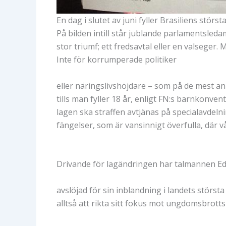
En dag i slutet av juni fyller Brasiliens störs
På bilden intill står jublande parlamentsleda
stor triumf; ett fredsavtal eller en valseger
Inte för korrumperade politiker
eller näringslivshöjdare – som på de mest an
tills man fyller 18 år, enligt FN:s barnkonv
lagen ska straffen avtjänas på specialavdelni
fängelser, som är vansinnigt överfulla, där 
Drivande för lagändringen har talmannen Ed
avslöjad för sin inblandning i landets störst
alltså att rikta sitt fokus mot ungdomsbrottsl